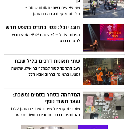
גן
שני פצועים בשתי תאונות שונות -
בז׳בוטינסקי ובנגבה ברמת גן
חוגג יובל: ננסי ברנדס במופע חדש
חגיגות היובל – 50 שנה בארץ: מופע חדש
לננסי ברנדס
שתי תאונות דרכים בליל שבת
רעב התהפך סמוך למחלף בר אילן, שלושה
נפצעו בתאונה ברחוב אבא הלל
המלחמה בסחר בסמים נמשכת:
נעצר חשוד נוסף
שוטרי ופקחי יח' שיטור עירוני רמת גן עצרו
נהג ותפסו ברכבו חומרים החשודים כסם
מסוגים שונים