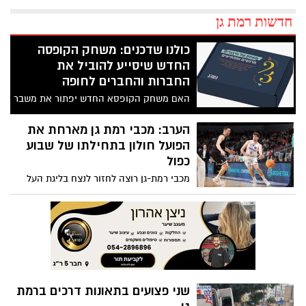
חדשות רמת גן
כולנו שדכנים: משחק הקופסה
החדש שיסייע להוביל את
החברות והחברים לחופה
האם משחק הקופסא החדש יפתור את משבר
הרווקות המאוחרת?
הערב: מכבי רמת גן מארחת את
הפועל חולון בתחילתו של שבוע
כפול
מכבי רמת-גן רוצה לחזור לנצח בליגת העל
בכדורסל ולהמשיך את ההצלחה מאירופה
שני פצועים בתאונות דרכים ברמת