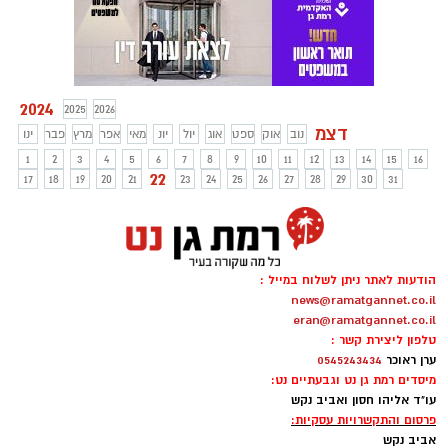
2024
2025
2026
דצמ
נוב
אוק
ספט
אוג
יול
יונ
מאי
אפר
מרץ
פבר
ינו
1
2
3
4
5
6
7
8
9
10
11
12
13
14
15
16
22
17
18
19
20
21
23
24
25
26
27
28
29
30
31
הודעות לאתר ניתן לשלוח במייל :
news@ramatgannet.co.il
eran@ramatgannet.co.il
טלפון ליצירת קשר :
ערן ראוכר
0545243434
מיסדים רמת גן נט וגבעתיים נט:
עו"ד אליהו חסון ואביב נקש
פרסום והתקשרויות עסקיות:
אביב נקש