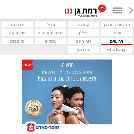
חדשות רמת גן
קהילה
פלילי
צרכנות
מגזין
נדל"ן
תרבות ובידור
פוליטיקה
דרושים
לוח חינם
עסקים
פייסבוק
whatsapp
אינדקס