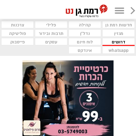
חדשות רמת גן
קהילה
פלילי
צרכנות
מגזין
נדל"ן
תרבות ובידור
פוליטיקה
דרושים
לוח חינם
עסקים
פייסבוק
whatsapp
אינדקס