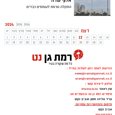
אלוף שדה
התקלה גורמת לעומסים כבדים
2024
2025
2026
דצמ
נוב
אוק
ספט
אוג
יול
יונ
מאי
אפר
מרץ
פבר
ינו
12
1
2
3
4
5
6
7
8
9
10
11
13
14
15
16
17
18
19
20
21
22
23
24
25
26
27
28
29
30
31
הודעות לאתר ניתן לשלוח במייל :
news@ramatgannet.co.il
eran@ramatgannet.co.il
טלפון ליצירת קשר :
ערן ראוכר
0545243434
מיסדים רמת גן נט וגבעתיים נט:
עו"ד אליהו חסון ואביב נקש
פרסום והתקשרויות עסקיות:
אביב נקש
0542203203