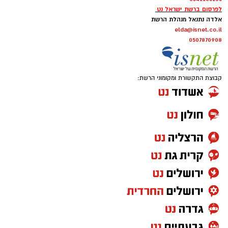
לפרסום ברשת ישראל נט
אלדה נתנאל מנהלת הרשת
elda@isnet.co.il
0507870908
קבוצת התקשורת ומקומוני הרשת: