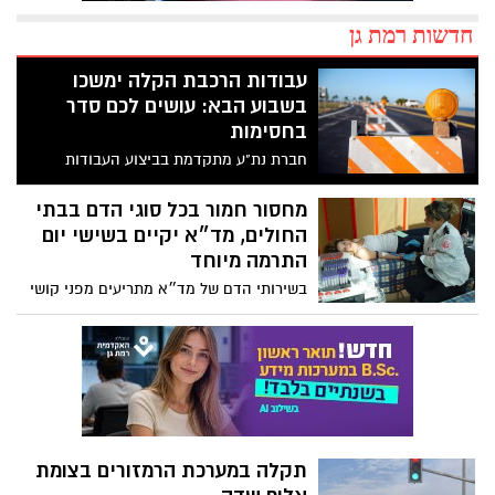
חדשות רמת גן
עבודות הרכבת הקלה ימשכו
בשבוע הבא: עושים לכם סדר
בחסימות
חברת נת"ע מתקדמת בביצוע העבודות
להקמת הקו הסגול של הרכבת הקלה ברמת גן
ובגבעתיים
מחסור חמור בכל סוגי הדם בבתי
החולים, מד״א יקיים בשישי יום
התרמה מיוחד
בשירותי הדם של מד״א מתריעים מפני קושי
משמעותי בגיוס כמות הדם הנדרשת לטיפול
בחולים ופצועים ומדגישים את סוגי הדם
החסרים במיוחד
תקלה במערכת הרמזורים בצומת