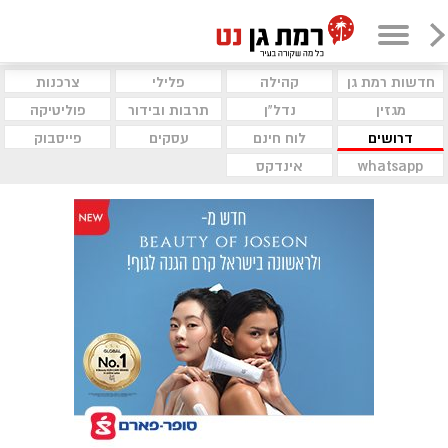
חדשות רמת גן
קהילה
פלילי
צרכנות
מגזין
נדל"ן
תרבות ובידור
פוליטיקה
דרושים
לוח חינם
עסקים
פייסבוק
whatsapp
אינדקס