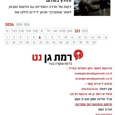
וחולץ בשלום
דקות של חרדה הסתיימו עם חדשות טובות,
לאחר שמתנדבי ארגון ידידים חילצו את
התינוק בשלום
2024
2025
2026
נוב
דצמ
אוק
ספט
אוג
יול
יונ
מאי
אפר
מרץ
פבר
ינו
6
1
2
3
4
5
7
8
9
10
11
12
13
14
15
16
17
18
19
20
21
22
23
24
25
26
27
28
29
30
הודעות לאתר ניתן לשלוח במייל :
news@ramatgannet.co.il
eran@ramatgannet.co.il
טלפון ליצירת קשר :
ערן ראוכר
0545243434
מיסדים רמת גן נט וגבעתיים נט:
עו"ד אליהו חסון ואביב נקש
פרסום והתקשרויות עסקיות:
אביב נקש
0542203203