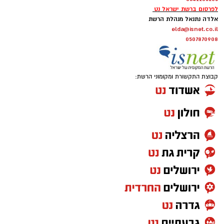
לפרסום ברשת ישראל נט
אלדה נתנאל מנהלת הרשת
elda@isnet.co.il
0507870908
קבוצת התקשורת ומקומוני הרשת: