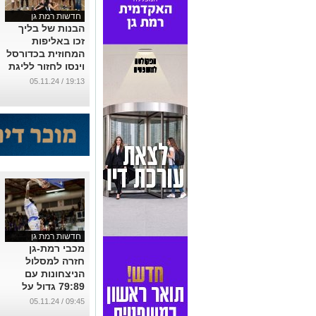
חדשות רמת גן
הבנות של בליך
זכו באליפות
המחוזית בכדורסל
וינסו לחזור לליגת
העל
19:13 / 05.11.24
...
חדשות רמת גן
מכבי רמת-גן
חזרה למסלול
הניצחונות עם
79:89 גדול על
הפועל חיפה
09:45 / 05.11.24
...