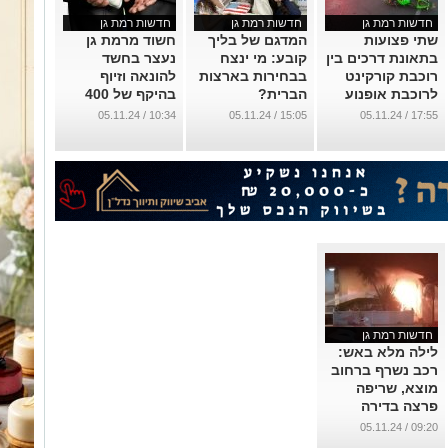
חדשות רמת גן
חדשות רמת גן
חדשות רמת גן
שתי פצועות
המדגם של בליך
חשוד מרמת גן
בתאונת דרכים בין
קובע: מי ינצח
נעצר בחשד
רוכבת קורקינט
בבחירות בארצות
להונאה וזיוף
לרוכבת אופנוע
הברית?
בהיקף של 400
אלף שקלים
...
...
10:34 / 05.11.24
15:05 / 05.11.24
17:55 / 05.11.24
...
חדשות רמת גן
לילה מלא באש:
רכב נשרף ברחוב
מוצא, שריפה
פרצה בדירה
בהרא״ה
09:20 / 05.11.24
...