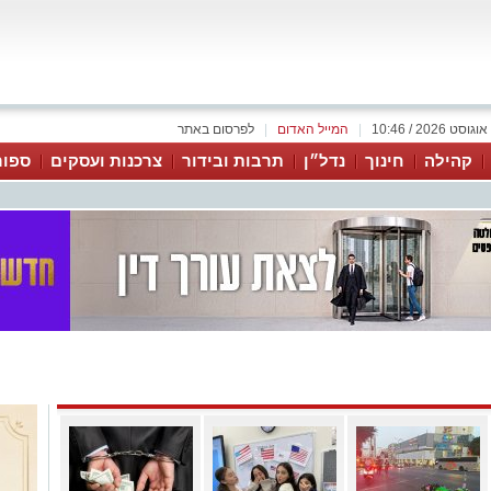
|
המייל האדום
|
לפרסום באתר
קהילה
חינוך
נדל״ן
תרבות ובידור
צרכנות ועסקים
ספור