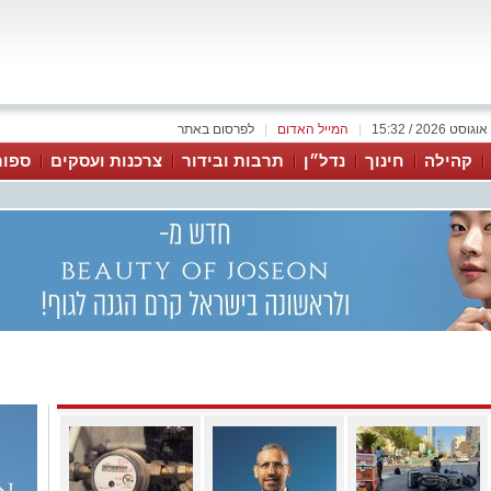
|
המייל האדום
|
לפרסום באתר
קהילה
חינוך
נדל״ן
תרבות ובידור
צרכנות ועסקים
ספור