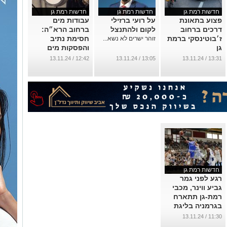
חדשות רמת גן
חדשות רמת גן
חדשות רמת גן
פצוע בתאונת
על רועי ברזילי
עבודות מים
דרכים ברחוב
לקום ולהתנצל
ברחוב הרא״ה:
ז׳בוטינסקי ברמת
חסימת נתיב
זוהר ישרים לא נשא...
גן
והפסקות מים
בחמישי בלילה
...
12:42 / 13.11.24
13:05 / 13.11.24
13:31 / 13.11.24
...
חדשות רמת גן
רגע לפני גמר
גביע ווינר, מכבי
רמת-גן תתארח
בגרמניה בליגת
האלופות
11:30 / 13.11.24
...