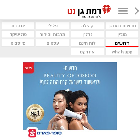
חדשות רמת גן
קהילה
פלילי
צרכנות
מגזין
נדל"ן
תרבות ובידור
פוליטיקה
דרושים
לוח חינם
עסקים
פייסבוק
whatsapp
אינדקס