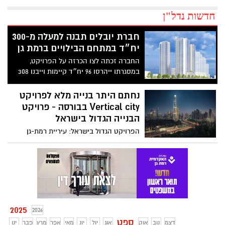
חדשות נדל"ן
חברת יובלים תבנה למעלה מ-300
יח״ד במתחם הבילויים ברמת גן
החברה זכתה לצו הכרזה על הפרויקט,
במסגרתו ייהרסו 96 יח״ד קיימות וייבנו 308
יח״ד חדשות
נחתם היתר בנייה מלא לפרויקט
Vertical city בבורסה - פרויקט
הבנייה הגדול בישראל
הפרויקט הגדול בישראל: עיריית רמת-גן
הנפיקה היתר בנייה מלא לפרויקט Vertical
city (משולש הבורסה) עבור ישראל קנדה,
ב.ס.ר וחברת כלל
2025
2026
ספט
דצמ
נוב
אוק
אוג
יול
יונ
מאי
אפר
מרץ
פבר
ינו