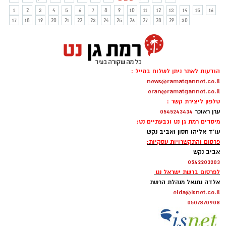
1
2
3
4
5
6
7
8
9
10
11
12
13
14
15
16
17
18
19
20
21
22
23
24
25
26
27
28
29
30
הודעות לאתר ניתן לשלוח במייל :
news@ramatgannet.co.il
eran@ramatgannet.co.il
טלפון ליצירת קשר :
ערן ראוכר
0545243434
מיסדים רמת גן נט וגבעתיים נט:
עו"ד אליהו חסון ואביב נקש
פרסום והתקשרויות עסקיות:
אביב נקש
0542203203
לפרסום ברשת ישראל נט
אלדה נתנאל מנהלת הרשת
elda@isnet.co.il
0507870908