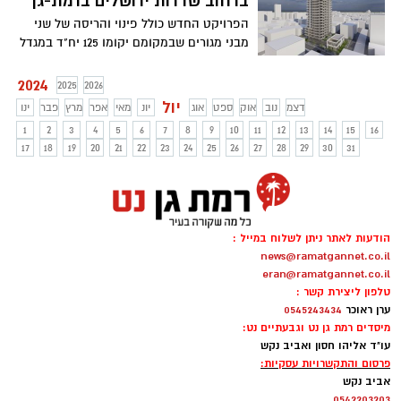
ברחוב שדרות ירושלים ברמת-גן
הפרויקט החדש כולל פינוי והריסה של שני
מבני מגורים שבמקומם יקומו 125 יח"ד במגדל
מגורים בן 23 קומות
2024
2025
2026
יול
דצמ
נוב
אוק
ספט
אוג
יונ
מאי
אפר
מרץ
פבר
ינו
1
2
3
4
5
6
7
8
9
10
11
12
13
14
15
16
17
18
19
20
21
22
23
24
25
26
27
28
29
30
31
הודעות לאתר ניתן לשלוח במייל :
news@ramatgannet.co.il
eran@ramatgannet.co.il
טלפון ליצירת קשר :
ערן ראוכר
0545243434
מיסדים רמת גן נט וגבעתיים נט:
עו"ד אליהו חסון ואביב נקש
פרסום והתקשרויות עסקיות:
אביב נקש
0542203203