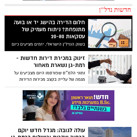
חדשות נדל"ן
חלום הדירה בהישג יד או בועה
מתנפחת? ניתוח מעמיק של
עסקאות 20-80
בשוק הנדל"ן הישראלי, יזמים מציעים כיום
עסקאות מפתות לרוכשי דירות, אך האם הן
באמת כדאיות? נבחן את המצב המורכב ואת
זינוק במכירת דירות חדשות -
ההשלכות האפשריות
רמת-גן נשארת מאחור
נתוני הלמ״ס שפורסמו היום מצביעים על
מגמה של עלייה בקצב מכירות הדירות
החדשות והיד שנייה ברמת-גן, אך באחוזים
נמוכים מהממוצע. ומה לגבי השכנות?
עולה לגובה: מגדל חדש יוקם