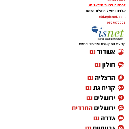
לפרסום ברשת ישראל נט
אלדה נתנאל מנהלת הרשת
elda@isnet.co.il
0507870908
קבוצת התקשורת ומקומוני הרשת: