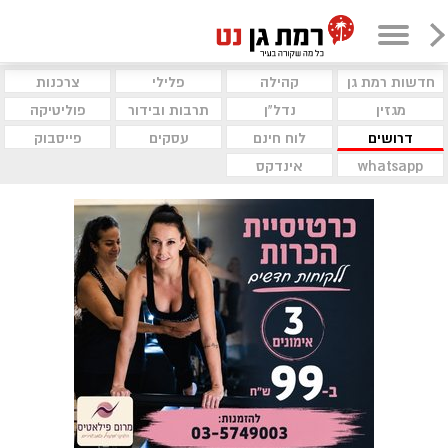
חדשות רמת גן
קהילה
פלילי
צרכנות
מגזין
נדל"ן
תרבות ובידור
פוליטיקה
דרושים
לוח חינם
עסקים
פייסבוק
whatsapp
אינדקס