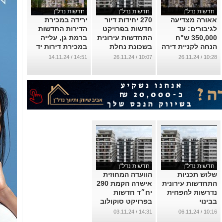
חדשות נדל"ן
חדשות נדל"ן
חדשות נדל"ן
אאורה מצדיעה
270 יחידות דיור
ירידה במכירת
לגיבורים: עד
חדשות בפרויקט
הדירות החדשות
350,000 ש"ח
התחדשות עירונית
ברמת גן, עלייה
הנחה לקניית דירה
בשכונת נחלת
במכירת דירות יד
במגוון פרויקטים
גנים ברמת גן
שניה
14:51 / 14.11.24
10:07 / 26.11.24
10:28 / 26.11.24
...
...
...
חדשות נדל"ן
חדשות נדל"ן
שלוש תכניות
הוועדה המחוזית
התחדשות עירונית
אישרה הקמת 290
נדרשות להפחית
יח״ד חדשות
בבינוי
בפרויקט סוקולוב
הסביון בנחלת
...
14:31 / 03.11.24
10:16 / 06.11.24
גנים