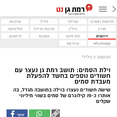
חדשות רמת גן
קהילה
פלילי
צרכנות
מגזין
נדל"ן
תרבות ובידור
פוליטיקה
דרושים
לוח חינם
עסקים
פייסבוק
whatsapp
אינדקס
חדשות
>
פלילי
וילת הסמים: תושב רמת גן נעצר עם
חשודים נוספים בחשד להפעלת
מעבדת סמים
שישה חשודים נעצרו בוילה במושבה מגדל, בה
אותרו כ-70 קילוגרם של סמים בשווי מיליוני
שקלים