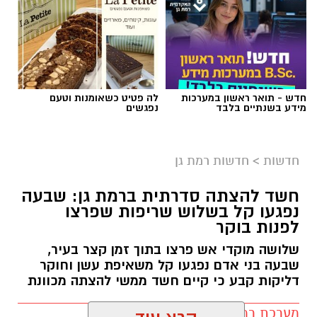
אילוסטרציה AI
חדש - תואר ראשון במערכות
לה פטיט כשאומנות וטעם
הברכה מתחילה הרבה לפני הנס
מידע בשנתיים בלבד
נפגשים
כולנו ממתינים לנס הגדול.
לישועה.
חדשות
>
חדשות רמת גן
לרפואה.
לשלום בית.
חשד להצתה סדרתית ברמת גן: שבעה
לפרנסה.
נפגעו קל בשלוש שריפות שפרצו
לילדים.
לפנות בוקר
לזיווג.
שלושה מוקדי אש פרצו בתוך זמן קצר בעיר,
אנחנו משוכנעים שהברכה תגיע ביום שבו המציאות
שבעה בני אדם נפגעו קל משאיפת עשן וחוקר
תשתנה.
דליקות קבע כי קיים חשד ממשי להצתה מכוונת
אבל פרשת ראה מגלה לנו מבט אחר.
מערכת רמת גן נט / 10:27 07.08.26
"רְאֵה אָנֹכִי נֹתֵן לִפְנֵיכֶם הַיּוֹם בְּרָכָה..."