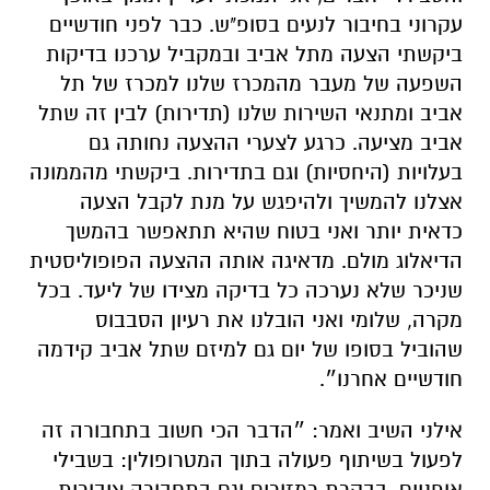
עקרוני בחיבור לנעים בסופ"ש. כבר לפני חודשיים
ביקשתי הצעה מתל אביב ובמקביל ערכנו בדיקות
השפעה של מעבר מהמכרז שלנו למכרז של תל
אביב ומתנאי השירות שלנו (תדירות) לבין זה שתל
אביב מציעה. כרגע לצערי ההצעה נחותה גם
בעלויות (היחסיות) וגם בתדירות. ביקשתי מהממונה
אצלנו להמשיך ולהיפגש על מנת לקבל הצעה
כדאית יותר ואני בטוח שהיא תתאפשר בהמשך
הדיאלוג מולם. מדאיגה אותה ההצעה הפופוליסטית
שניכר שלא נערכה כל בדיקה מצידו של ליעד. בכל
מקרה, שלומי ואני הובלנו את רעיון הסבבוס
שהוביל בסופו של יום גם למיזם שתל אביב קידמה
חודשיים אחרנו״.
אילני השיב ואמר: ״הדבר הכי חשוב בתחבורה זה
לפעול בשיתוף פעולה בתוך המטרופולין: בשבילי
אופניים, בבקרת רמזורים וגם בתחבורה ציבורית