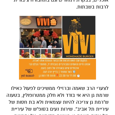
לרבות בשבתות.
לצערי הרב שאמה וברזילי ממשיכים לפעול כאילו
שרמת גן היא אי בודד ולא חלק ממטרופולין, בטענה
ש"רמת גן צריכה להיות עצמאית ולא בת חסות של
עיריית תל אביב". שירות נעים בסופ"ש של עיריית
תל אביב משרת 13 רשויות מקומיות, על יתרונות
הקישוריות והתנועה מעיר לעיר שיש לשיתוף פעולה
שכזה. בהיבט העלויות, תל אביב נושאת בעלויות
הקילומטראז' מרגע שהאוטובוס נכנס לקו הכחול
שלה. כבר בהיבט של הנקודה הזו, אם רמת-גן
תצטרף היא תחסוך שליש לפחות מהעלויות, שכן
היא תשלם רק על הקילומטראז' בתוך הקו הכחול
של רמת-גן, בניגוד למה שקורה היום. לא משנה אם
נחסוך 10 מליון ש"ח, או מליון ש"ח או 1000 ש"ח.
מדובר בכסף ציבורי שהיום מנוהל באופן מופקר