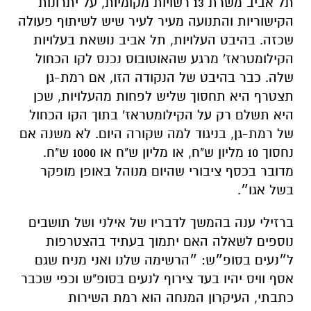
בשל אגו״.
ברזילי ענה בהמשך לדבריו של אילני ושל תושבים
נוספים לשאלה האם יתמוך בעתיד בהצטרפות
ל״נעים בסופ״ש: ״הרשימה שלנו ואני מניח שגם
אסף וויס יהיו בעד צירוף לנעים בסופ"ש וכפי שכבר
כתבתי, העיקרון המנחה הוא רמת השירות
והעלויות. ההנחה השגויה היא שכל חיבור של
שירותים הוא אפריוית טוב. הנחה כזו חייבת בחינה
וזה מה שקורה בימים אלה. שלומי ואני הובלנו את
הסבבוס ורק לאחרינו הגיעה תל אביב ויתר ערי
המרכז, אני שמח שיש להצלחה הזו שהפכה להישג
של המחנה הליברלי דמוקרטי כולו מי שמעוניין
לתפוס טרמפ בדרך של השכחת היוזמה ועיסוק
בשוליה הלא עניינים. הדבר החשוב הוא עצם
השירות״.