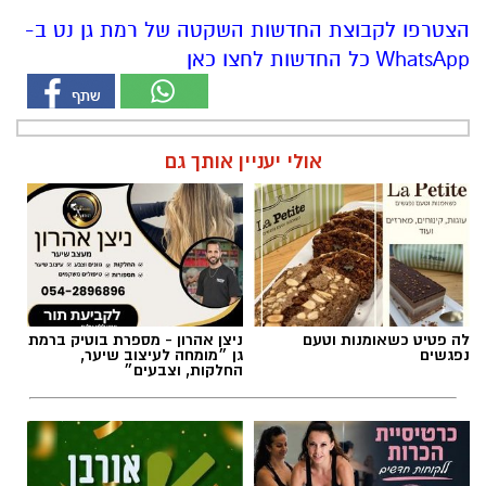
לה פטיט כשאומנות וטעם
ניצן אהרון - מספרת בוטיק ברמת
נפגשים
גן ״מומחה לעיצוב שיער,
החלקות, וצבעים״
מרום פילאטיס - כרטיסיית הכרות
קפיצה קטנה קנייה גדולה:
ללקוחות חדשים
הסופר השכונתי שמביא את כוח
הרשתות הגדולות לרמת גן
חדשות
>
חדשות רמת גן
פרשת השבוע: פרשת ראה