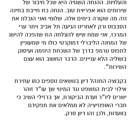
בקבוצה
התנהל
דיון
בנושאים
נוספים
כמו
עתירת
אילני
לבית
המשפט
נגד
המינוי
שך
עו״ד
זוהר
ישרים
ליו״ר
ועדת
הביקורת
,
אך
ברזילי
השיב
כי
חברי
האופוזיציה
לא
ממלאים
את
תפקידם
בוועדות
,
ולכן
זהו
דיון
סרק
.
הצטרפו לקבוצת החדשות השקטה של רמת גן נט ב-
WhatsApp כל החדשות לחצו כאן
אולי יעניין אותך גם