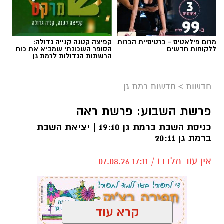
כניסת השבת ברמת גן 19:10 | יציאת השבת
ברמת גן 20:11
אין עוד מלבדו / 17:11 07.08.26
קרא עוד
תגים:
פרשת השבוע
,
זמני כניסת השבת ברמת גן
אולי יעניין אותך גם
לה פטיט כשאומנות וטעם
ניצן אהרון - מספרת בוטיק ברמת
נפגשים
גן ״מומחה לעיצוב שיער,
החלקות, וצבעים״