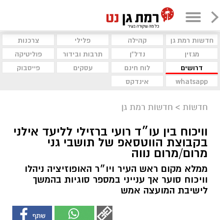
חדשות רמת גן
קהילה
פלילי
צרכנות
מגזין
נדל"ן
תרבות ובידור
פוליטיקה
דרושים
לוח חינם
עסקים
פייסבוק
whatsapp
אינדקס
חדשות
>
חדשות רמת גן
וויכוח בין עו״ד רועי ברזילי לליעד אילני
בקבוצת הווטסאפ של תושבי גני
מרום/מרום נווה
ממלא מקום ראש העיר ויו״ר האופוזיציה ניהלו
וויכוח סוער אך ענייני במספר סוגיות בהמשך
לישיבת המועצה אמש