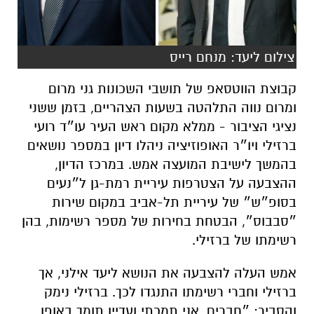
צילום ליעד: מנחם רייס
קבוצת הווטסאפ של תושבי השכונות גני מרום
ומרום נווה התלהטה בשעות הצהריים, בזמן ששני
נציגי הציבור - ממלא מקום ראש העיר עו״ד רועי
ברזילי ויו״ר האופוזיציה ניהלו דיון במספר נושאים
בהמשך לישיבת המועצה אמש. במרכז הדיון,
ההצבעה על הצטרפות עיריית רמת-גן ל״נעים
בסופ״ש״ של עיריית תל-אביב במקום שירות
״סבבוס״, הבטחת בחירות של מספר רשימות, בהן
רשימתו של ברזילי.
אמש העלה להצבעה את הנושא ליעד אילני, אך
ברזילי וחברי רשימתו התנגדו לכך. ברזילי נימק
והסביר: ״חברים, אני תמכתי ועדיין תומך באופן