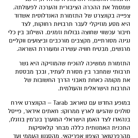
שמסמל את ההכרה הציבורית והערכה לפעולתה.
צפייה בקונצרט של התזמורת האנדלוסית אשדוד
היא מסע מוזיקלי לעבר תרבויות רחוקות, לצד
חיבור עכשווי שחוצה גבולות וזמנים. השילוב בין כלי
נגינה מסורתיים, מקצבים מורכבים וביצועים ווקליים
מרגשים, מבטיח חוויה עשירה ומעוררת השראה.
התזמורת ממשיכה להוכיח שהמוזיקה היא גשר
תרבותי שמחבר בין מסורת לעתיד, ובכך מבססת
את מקומה כאחת מאבני הדרך החשובות של
התרבות הישראלית והעולמית.
במופע החדש עם טאראב Tarab – הקונצרט אירח
סולנים שהגיעו לארץ ממרוקו: חאתים אידאר, פייסל
בנהאדו לצד האמן הישראלי המוערך בנג'מין בוזגלו,
התכנית האמנותית כללה מבחר קלאסיקות
מהרפרטואר הצפון אפריקאי, מהסגנון העממי ועד