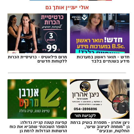
אולי יעניין אותך גם
תגים:
כרמל שאמה הכהן
,
מכבי עירוני רמת גן
,
זיסמן
אולם זיסמן ברמת גן, אולמה הביתי של מכבי
קבוצת כנען רמת-גן, שנחנך ב-1993, עובר בימים
חדש - תואר ראשון במערכות
מרום פילאטיס - כרטיסיית הכרות
אלו שיפוץ משמעותי לקראת עונת המשחקים
מידע בשנתיים בלבד
ללקוחות חדשים
הקרובה, בהשקעתה האדיבה והנדיבה של עיריית
רמת גן והעומד בראשה כרמל שאמה הכהן
והבעלים של המועדון אבי גבאי הנאמדת בכשני
מיליון ש״ח.
במסגרת השיפוץ, יוחלפו כל המושבים על הפרקט
ובמקומם יותקנו יציעים חדשים. יציע ה-VIP עובר
ניצן אהרון - מספרת בוטיק ברמת
קפיצה קטנה קנייה גדולה:
צד וימוקם בצד בו היו ממוקמים שולחן המזכירות
גן ״מומחה לעיצוב שיער,
הסופר השכונתי שמביא את כוח
וספסלי הקבוצות. אלה עוברים לצד השני מתחת
החלקות, וצבעים״
הרשתות הגדולות לרמת גן