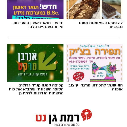
לה פטיט כשאומנות וטעם
חדש - תואר ראשון במערכות
נפגשים
מידע בשנתיים בלבד
צילום: דוברות המשטרה
חוג שנתי לתפירה, סריגה, עיצוב
קפיצה קטנה קנייה גדולה:
אופנה
הסופר השכונתי שמביא את כוח
הרשתות הגדולות לרמת גן
תחנת משטרת רמת גן - בני ברק עלתה בשבועות
האחרונים לכותרות מספר פעמים. היום זה קורה
שוב. חוקרי תחנת מסובים פתחו בחקירה עם קבלת
מידע אודות התבטאויות מאיימות שפורסמו בקבוצת
צילום באדיבות מכבי קבוצת כנען רמת-גן