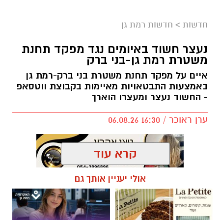
ליציעים המרכזיים של האולם, מול מצלמות
הטלוויזיה. גם משני צידי הפרקט מאחורי הסלים
חדשות
>
חדשות רמת גן
יותקנו יציעים חדשים.
נעצר חשוד באיומים נגד מפקד תחנת
משטרת רמת גן-בני ברק
מטרת השינוי היא להעניק לאוהדים חוויית משחק
נעימה והיא מתבצע תודות לתמיכת ראש העיר,
איים על מפקד תחנת משטרת בני ברק-רמת גן
כרמל שאמה הכהן ובהובלת מנכ״ל רשות הספורט
באמצעות התבטאויות מאיימות בקבוצת ווטסאפ
- החשוד נעצר ומעצרו הוארך
העירונית ר״ג, רוני יהודה. בזכות השינוי המתבצע
תגדל כמות המקומות ביציעים על הפרקט בכ-200
ערן ראוכר / 16:30 06.08.26
מקומות.
קרא עוד
אולי יעניין אותך גם
תגים:
משטרת ישראל
,
משטרת רמת גן