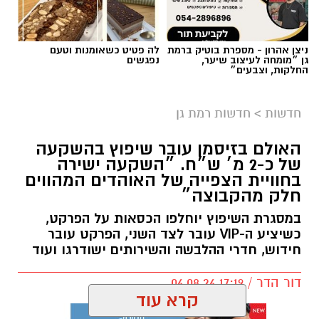
ניצן אהרון - מספרת בוטיק ברמת
לה פטיט כשאומנות וטעם
גן ״מומחה לעיצוב שיער,
נפגשים
החלקות, וצבעים״
חדשות
>
חדשות רמת גן
האולם בזיסמן עובר שיפוץ בהשקעה
של כ-2 מ׳ ש״ח. ״השקעה ישירה
בחוויית הצפייה של האוהדים המהווים
חלק מהקבוצה״
במסגרת השיפוץ יוחלפו הכסאות על הפרקט,
כשיציע ה-VIP עובר לצד השני, הפרקט עובר
חידוש, חדרי ההלבשה והשירותים ישודרגו ועוד
דור הדר / 17:19 06.08.26
קרא עוד