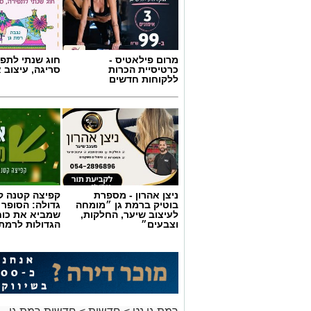
מרום פילאטיס -
חוג שנתי לתפי
כרטיסיית הכרות
סריגה, עיצוב 
ללקוחות חדשים
אילוסטרציה AI
הברכה מתחילה הרבה לפני הנס
כולנו ממתינים לנס הגדול.
לישועה.
ניצן אהרון - מספרת
קפיצה קטנה קנ
לרפואה.
בוטיק ברמת גן ״מומחה
גדולה: הסופר 
לשלום בית.
לעיצוב שיער, החלקות,
שמביא את כוח
וצבעים״
הגדולות לרמת 
לפרנסה.
לילדים.
לזיווג.
אנחנו משוכנעים שהברכה תגיע ביום שבו 
אבל פרשת ראה מגלה לנו מבט אחר.
"רְאֵה אָנֹכִי נֹתֵן לִפְנֵיכֶם הַיּוֹם בְּרָכָה..."
שימו לב למילה אחת.