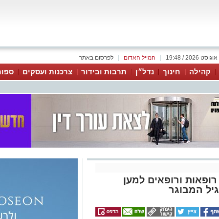
|
המייל האדום
|
לפרסום באתר
קהילה
חינוך
נדל״ן
תרבות ובידור
צרכנות ועסקים
ספור
ופאות ורופאים למען
יל המבוגר