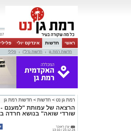
07 אוגוסט 2026 / 19:48
ראשי
חדשות
אינדקס יולי
פלילי
חדשות רמת גן
חדשות נדל"ן
פלילי
ווטסאפ
|
|
רמת גן נט
>
חדשות
>
חדשות רמת גן
הרצאה של עמותת "למענם - ר
שורדי שואה" בנושא חרדה בג
ערן ראוכר
23.12.24 / 13:10