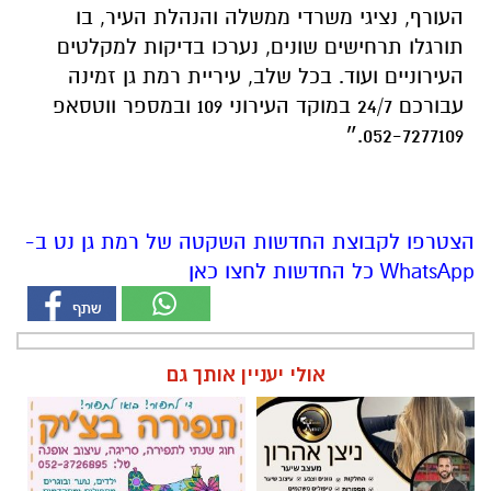
052-7277109.״
הצטרפו לקבוצת החדשות השקטה של רמת גן נט ב-
WhatsApp כל החדשות לחצו כאן
אולי יעניין אותך גם
ניצן אהרון - מספרת בוטיק ברמת
חוג שנתי לתפירה, סריגה, עיצוב
גן ״מומחה לעיצוב שיער,
אופנה
החלקות, וצבעים״