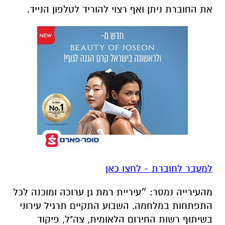
למעבר לחוברת - לחצו כאן
מהעירייה נמסר: ״עיריית רמת גן ערוכה ומוכנה לכל
התפתחות במלחמה. השבוע התקיים תרגיל עירוני
בשיתוף רשות החירום הלאומית, צה"ל, פיקוד
העורף, נציגי משרדי ממשלה והנהלת העיר, בו
תורגלו תרחישים שונים, נערכו בדיקות למקלטים
העירוניים ועוד. בכל שלב, עיריית רמת גן זמינה
עבורכם 24/7 במוקד העירוני 109 ובמספר ווטסאפ