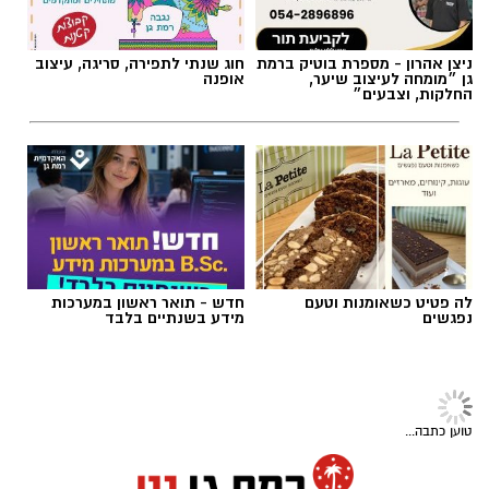
לה פטיט כשאומנות וטעם
חדש - תואר ראשון במערכות
נפגשים
מידע בשנתיים בלבד
טוען כתבה...
הודעות לאתר ניתן לשלוח במייל :
news@ramatgannet.co.il
eran@ramatgannet.co.il