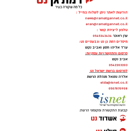
טלפון ליצירת קשר :
ערן ראוכר
0545243434
מיסדים רמת גן נט וגבעתיים נט:
עו"ד אליהו חסון ואביב נקש
פרסום והתקשרויות עסקיות:
אביב נקש
0542203203
לפרסום ברשת ישראל נט
אלדה נתנאל מנהלת הרשת
elda@isnet.co.il
0507870908
קבוצת התקשורת ומקומוני הרשת: