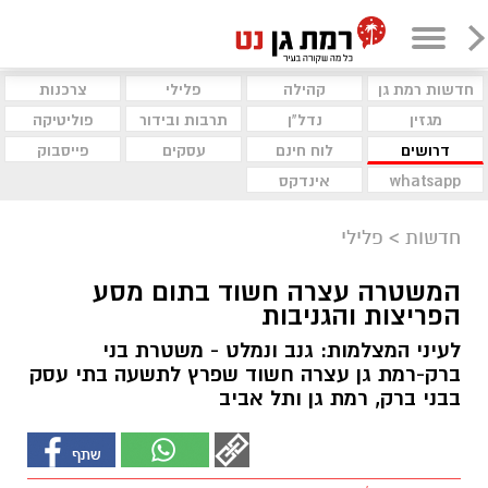
חדשות רמת גן
קהילה
פלילי
צרכנות
מגזין
נדל"ן
תרבות ובידור
פוליטיקה
דרושים
לוח חינם
עסקים
פייסבוק
whatsapp
אינדקס
חדשות
>
פלילי
המשטרה עצרה חשוד בתום מסע
הפריצות והגניבות
לעיני המצלמות: גנב ונמלט - משטרת בני
ברק-רמת גן עצרה חשוד שפרץ לתשעה בתי עסק
בבני ברק, רמת גן ותל אביב