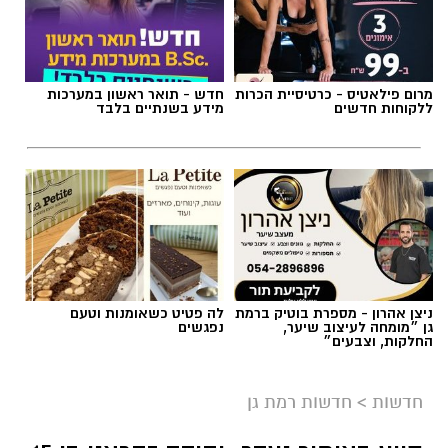
ללקוחות חדשים
מידע בשנתיים בלבד
ניצן אהרון - מספרת בוטיק ברמת
לה פטיט כשאומנות וטעם
גן ״מומחה לעיצוב שיער,
נפגשים
החלקות, וצבעים״
חדשות
>
חדשות רמת גן
סיוע באיתור נעדר: יהודה זהראני בן 15
מרמת גן
הנעדר נראה לאחרונה אתמול בערב בראשל"צ
ומאז נעלמו עקבותיו