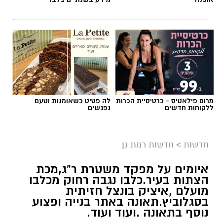
צילום: דוברות המשטרה
מרום פילאטיס - כרטיסיית הכרות
לה פטיט כשאומנות וטעם
ללקוחות חדשים
נפגשים
משטרת ישראל מבקשת את עזרת הציבור
בחיפושיה אחר הנעדר יהודה זהראני, בן 15 מרמת
גן.
חדשות
>
חדשות רמת גן
הנעדר נראה לאחרונה אתמול בערב בראשל"צ
איומים על מפקד משטרת ר"ג,מכת
ומאז נעלמו עקבותיו.
הצתות בעיר.כלבו נגבה רחוק מכלבו
מועלם ,איציק בונצל חזיתית
תיאורו: גובה 1.60, שיער שחור, תיאור לבוש אינו
בסגלוביץ.תאונה באתר בנייה ופצוע
ידוע.
נוסף בתאונה .ועוד ועוד.
מערכת רמת גן נט מסכמת עבורכם את כל מה
שקרה בעיר ביממה החולפת - ואתם לא רוצים
לפספס!