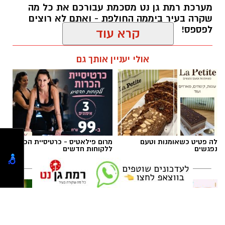
אביב נקש / 20:22 09.08.26
קרא עוד
אולי יעניין אותך גם
תגים:
חדשות רמת גן
כל היודע דבר על מקום המצאו מתבקש לפנות
למוקד 100 של משטרת ישראל.
לה פטיט כשאומנות וטעם
מרום פילאטיס - כרטיסיית הכרות
נפגשים
ללקוחות חדשים
הצטרפו לקבוצת החדשות השקטה של רמת גן נט ב-
WhatsApp כל החדשות לחצו כאן
חוג שנתי לתפירה, סריגה, עיצוב
קפיצה קטנה קנייה גדולה: