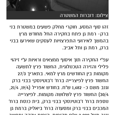
זהו סוף המסע. חוקרי מחלק פשעים במשטרת בני
ברק- רמת גן פתח בחקירה החל מחודש מרץ
בהמשך לאירועי התפרצויות לעסקים שאירעו בבני
ברק, רמת גן ותל אביב.
עפ"י החקירה תוך איסוף ממצאים וראיות ע"י זיהוי
פלילי והזירה הטכנולוגית, החשוד פרץ לתשעה
מקומות בין החודשים מרץ למאי. בתאריך 27/3
החשוד פרץ לפיצרייה ברח' ז'בוטינסקי בבני ברק
וגנב משם כ- 1,682 ש"ח. בחודש אפריל (19/4, 21/4,
30/4) החשוד פרץ לשלושה מקומות. לפיצרייה
נוספת ברח' ז'בוטינסקי בבני ברק, בית כנסת ברח'
המכבים בבני ברק ומסעדה ברח' ביאליק ברמת גן
וגנב מעל 2,000 ש"ח מקופות, קופות צדקה ומחשב
נייד. בחודש מאי החשוד פרץ לחמישה עסקים
נוספים (מסעדות ומכירת אוכל) וגנב מעל 11,000
ש"ח.