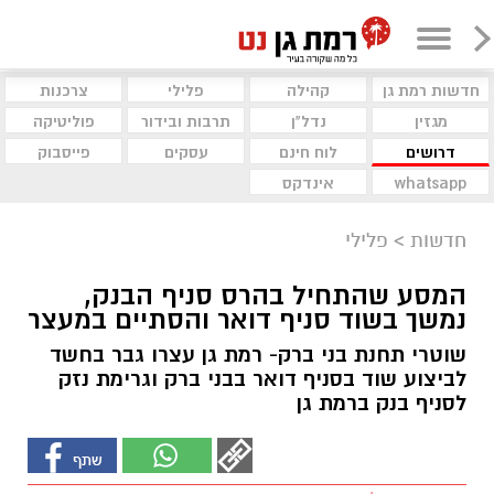
חדשות רמת גן
קהילה
פלילי
צרכנות
מגזין
נדל"ן
תרבות ובידור
פוליטיקה
דרושים
לוח חינם
עסקים
פייסבוק
whatsapp
אינדקס
חדשות
>
פלילי
המסע שהתחיל בהרס סניף הבנק,
נמשך בשוד סניף דואר והסתיים במעצר
שוטרי תחנת בני ברק- רמת גן עצרו גבר בחשד
לביצוע שוד בסניף דואר בבני ברק וגרימת נזק
לסניף בנק ברמת גן