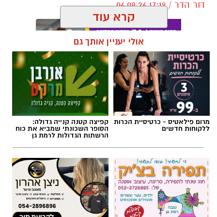
דור הדר / 17:19 06.08.26
קרא עוד
אולי יעניין אותך גם
תגים:
כרמל שאמה הכהן
,
מכבי עירוני רמת גן
,
זיסמן
אולם זיסמן ברמת גן, אולמה הביתי של מכבי
קבוצת כנען רמת-גן, שנחנך ב-1993, עובר בימים
מרום פילאטיס - כרטיסיית הכרות
קפיצה קטנה קנייה גדולה:
אלו שיפוץ משמעותי לקראת עונת המשחקים
ללקוחות חדשים
הסופר השכונתי שמביא את כוח
הרשתות הגדולות לרמת גן
הקרובה, בהשקעתה האדיבה והנדיבה של עיריית
רמת גן והעומד בראשה כרמל שאמה הכהן
והבעלים של המועדון אבי גבאי הנאמדת בכשני
מיליון ש״ח.
במסגרת השיפוץ, יוחלפו כל המושבים על הפרקט
ובמקומם יותקנו יציעים חדשים. יציע ה-VIP עובר