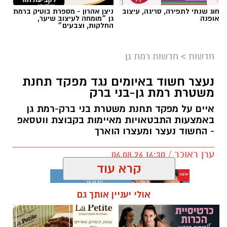
חוג שנתי לתפירה, סריגה, עיצוב
ניצן אהרון - מספרת בוטיק ברמת
צד וימוקם בצד בו היו ממוקמים שולחן המזכירות
אופנה
גן ״מומחה לעיצוב שיער,
וספסלי הקבוצות. אלה עוברים לצד השני מתחת
החלקות, וצבעים״
ליציעים המרכזיים של האולם, מול מצלמות
הטלוויזיה. גם משני צידי הפרקט מאחורי הסלים
חדשות
>
חדשות רמת גן
יותקנו יציעים חדשים.
נעצר חשוד באיומים נגד מפקד תחנת
משטרת רמת גן-בני ברק
מטרת השינוי היא להעניק לאוהדים חוויית משחק
נעימה והיא מתבצע תודות לתמיכת ראש העיר,
איים על מפקד תחנת משטרת בני ברק-רמת גן
כרמל שאמה הכהן ובהובלת מנכ״ל רשות הספורט
באמצעות התבטאויות מאיימות בקבוצת ווטסאפ
- החשוד נעצר ומעצרו הוארך
העירונית ר״ג, רוני יהודה. בזכות השינוי המתבצע
תגדל כמות המקומות ביציעים על הפרקט בכ-200
ערן ראוכר / 16:30 06.08.26
מקומות.
קרא עוד
אולי יעניין אותך גם