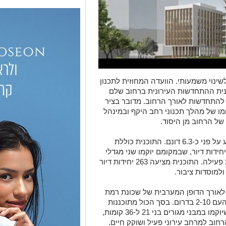
ינוי משמעותי.
הוועדה המחוזית לתכנון
נית ההתחדשות העירונית ברחוב שלם
יות להתחדשות לאורך הרחוב. מדובר בציר
מו של מהלך תכנוני רחב היקף ובמינהל
של הרחוב מן היסוד.
מתחם פינוי בינוי רחוב שלם 10-12 משתרע על פני כ-6.3 דונם. התוכנית כוללת
יסה של ארבעה מבנים ישנים ובהם 86 יחידות דיור, שבמקומם יוקמו שני מגדלי
מגורים בני עד 30 קומות עם חזית מסחרית פעילה. התוכנית מציעה 263 יחידות דיור
 לאורך הדופן המערבית של שכונת רמת
השקמה, מרחוב שלם 2-8 בצפון ועד אחד העם 2-10 בדרום. בסך הכול מתוכננות
לאורך הציר כ-1,600 יחידות דיור חדשות, שיוקמו במבני מגורים בני 21 ל-36 קומות,
וב למרחב עירוני פעיל ושוקק חיים.
בין התוכניות הבולטות לאורך הרחוב: תוכנית שלם 2-8 הכוללת 522 יחידות דיור;
שלם 14–16 עם 132 יחידות דיור; שלם 16-18 עם 96 יחידות דיור; שלם 20-30
המצויה בשלב ההפקדה עם 330 יחידות דיור ושילוב תעסוקה; שלם 35 – כיכר הרב
פרדס עם 122 יחידות דיור; וכן התוכנית ברחוב אחד העם 2-10 עם 150 יחידות דיור,