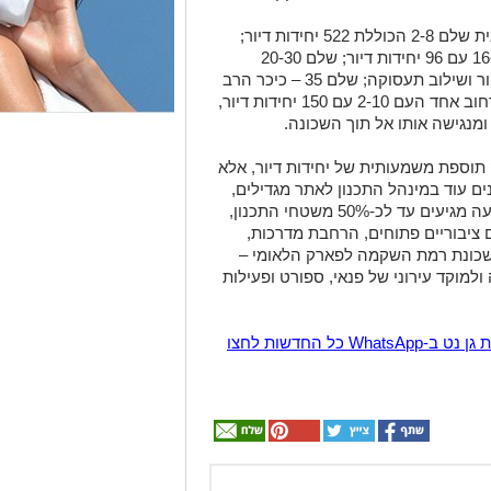
נגישה אותו אל תוך השכונה.
וספת משמעותית של יחידות דיור, אלא
ים עוד במינהל התכנון לאתר מגדילים,
"בתוכניות רבות לאורך הציר שיעורי ההפקעה מגיעים עד לכ-50% משטחי התכנון,
 ציבוריים פתוחים, הרחבת מדרכות,
 שכונת רמת השקמה לפארק הלאומי –
למוקד עירוני של פנאי, ספורט ופעילות
הצטרפו לקבוצת החדשות השקטה של רמת גן נט ב-WhatsApp כל החדשות לחצו
ן אותך גם