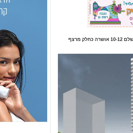
תוכנית ההתחדשות העירונית ברחוב שלם 10-12 אושרה כחלק מרצף