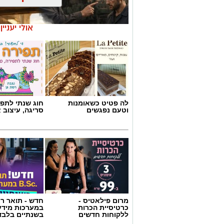
לה פטיט כשאומנות
חוג שנתי לתפי
וטעם נפגשים
סריגה, עיצוב 
אילוסטרציה AI
הברכה מתחילה הרבה לפני הנס
כולנו ממתינים לנס הגדול.
לישועה.
מרום פילאטיס -
חדש - תואר רא
לרפואה.
כרטיסיית הכרות
במערכות מידע
לשלום בית.
ללקוחות חדשים
בשנתיים בלבד
לפרנסה.
לילדים.
לזיווג.
אנחנו משוכנעים שהברכה תגיע ביום שבו 
אבל פרשת ראה מגלה לנו מבט אחר.
"רְאֵה אָנֹכִי נֹתֵן לִפְנֵיכֶם הַיּוֹם בְּרָכָה..."