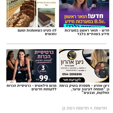
חדש - תואר ראשון במערכות
לה פטיט כשאומנות וטעם
מידע בשנתיים בלבד
נפגשים
אילוסטרציה AI
ניצן אהרון - מספרת בוטיק ברמת
מרום פילאטיס - כרטיסיית הכרות
הברכה מתחילה הרבה לפני הנס
גן ״מומחה לעיצוב שיער,
ללקוחות חדשים
החלקות, וצבעים״
כולנו ממתינים לנס הגדול.
לישועה.
חדשות
>
חדשות רמת גן
לרפואה.