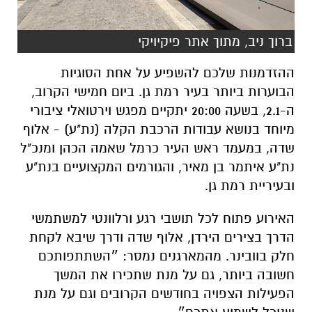
ברוך ניב, מתוך אתר פיקיויקי
ההזדמנות שלכם להשפיע על אחת הסוגיות
הבוערות ביותר בעיר רמת גן. ביום חמישי הקרוב,
ה-2.1, בשעה 20:00 יתקיים מפגש וירטואלי ציבורי
מיוחד בנושא עבודות הרכבת הקלה (נת"ע) - אלוף
שדה, במעמד ראש העיר כרמל שאמה הכהן ומנכ"ל
נת"ע איתמר בן מאיר, והגורמים המקצועיים בנת"ע
ובעיריית רמת גן.
האירוע פתוח לכל תושבי רגע ורלוונטי למשתמשי
הדרך בצירים הירדן, אלוף שדה ודרך שיבא לקחת
חלק בוובינר. מהמארגנים נמסר: ״השתתפותכם
חשובה ביותר, גם על מנת שתכירו את המשך
הפעילות הצפויה בחודשים הקרובים וגם על מנת