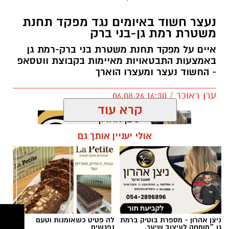
יותקנו יציעים חדשים.
נעצר חשוד באיומים נגד מפקד תחנת
משטרת רמת גן-בני ברק
מטרת השינוי היא להעניק לאוהדים חוויית משחק
נעימה והיא מתבצע תודות לתמיכת ראש העיר,
איים על מפקד תחנת משטרת בני ברק-רמת גן
כרמל שאמה הכהן ובהובלת מנכ״ל רשות הספורט
באמצעות התבטאויות מאיימות בקבוצת ווטסאפ
- החשוד נעצר ומעצרו הוארך
העירונית ר״ג, רוני יהודה. בזכות השינוי המתבצע
תגדל כמות המקומות ביציעים על הפרקט בכ-200
ערן ראוכר / 16:30 06.08.26
מקומות.
קרא עוד
אולי יעניין אותך גם
תגים:
משטרת ישראל
,
משטרת רמת גן