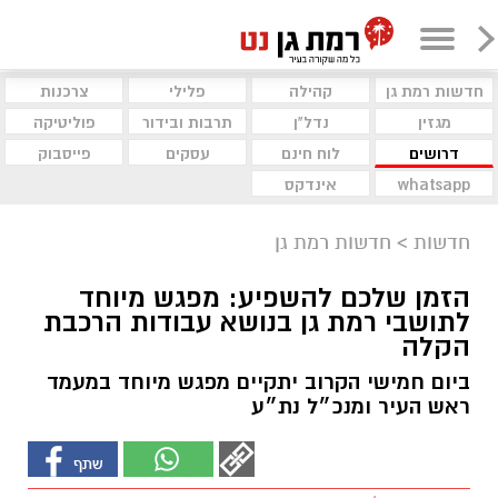
חדשות רמת גן
קהילה
פלילי
צרכנות
מגזין
נדל"ן
תרבות ובידור
פוליטיקה
דרושים
לוח חינם
עסקים
פייסבוק
whatsapp
אינדקס
חדשות
>
חדשות רמת גן
הזמן שלכם להשפיע: מפגש מיוחד
לתושבי רמת גן בנושא עבודות הרכבת
הקלה
ביום חמישי הקרוב יתקיים מפגש מיוחד במעמד
ראש העיר ומנכ״ל נת״ע