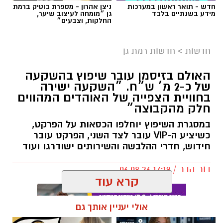
חדש - תואר ראשון במערכות
ניצן אהרון - מספרת בוטיק ברמת
מידע בשנתיים בלבד
גן ״מומחה לעיצוב שיער,
החלקות, וצבעים״
חדשות
>
חדשות רמת גן
האולם בזיסמן עובר שיפוץ בהשקעה
של כ-2 מ׳ ש״ח. ״השקעה ישירה
בחוויית הצפייה של האוהדים המהווים
חלק מהקבוצה״
במסגרת השיפוץ יוחלפו הכסאות על הפרקט,
כשיציע ה-VIP עובר לצד השני, הפרקט עובר
חידוש, חדרי ההלבשה והשירותים ישודרגו ועוד
דור הדר / 17:19 06.08.26
קרא עוד
אולי יעניין אותך גם