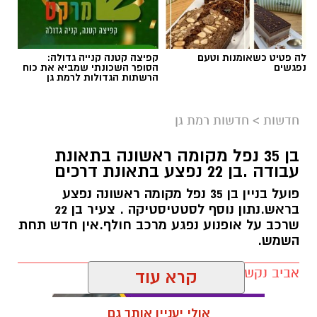
מערכת
לה פטיט כשאומנות וטעם
קפיצה קטנה קנייה גדולה:
נפגשים
הסופר השכונתי שמביא את כוח
לאחר החילופים שנערכו בכולבו
מועלם שהסב את
הרשתות הגדולות לרמת גן
שמו לכלבו נגבה
הגיעו למערכת מספר פניות נוכח
השינויים .לקוח (ב.פ) מרחוב רימלט הגיע לחנות
חדשות
>
חדשות רמת גן
וביקש מוצר שבאופן קבוע היה במלאי .בהנהלה
החדשה נתקל בתשובה כי יש להזמין את המוצר
בן 35 נפל מקומה ראשונה בתאונת
מראש.אכן הלקוח הזמין את המוצר וחזר במועד
עבודה .בן 22 נפצע בתאונת דרכים
שקבע מראש,אך אז שוב נתקל בתשובה
פועל בניין בן 35 נפל מקומה ראשונה נפצע
ששוב המוצר לא הגיע ושוב התבקש לחזור ביום
בראש.נתון נוסף לסטטיסטיקה . צעיר בן 22
שרכב על אופנוע נפגע מרכב חולף.אין חדש תחת
אחר.הלקוח (שמו שמור במערכת) מצא מקום אחר
השמש.
ורכש את המוצר. לקוח נוסף ניגש לרכוש בקבוק
ספרי שרכש בדרך קבע בכלבו מועלם .שם הייתה
אביב נקש / 10:09 06.08.26
ההפתעה הכפולה :כרטיס אמריקאן אקספרס לא
מקבלים שזו בעייה בתחום העסקי .ומחיר המוצר
קרא עוד