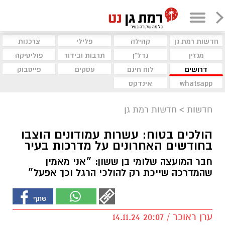
חדשות רמת גן
קהילה
פלילי
צרכנות
מגזין
נדל"ן
תרבות ובידור
פוליטיקה
דרושים
לוח חינם
עסקים
פייסבוק
whatsapp
אינדקס
חדשות
>
חדשות רמת גן
הולכים בטוח: עשרות עמודונים הוצבו
בחודשים האחרונים על מדרכות בעיר
חבר המועצה שלומי בן ששון: ״אני מאמין
שהמדרכה שייכת רק להולכי הרגל וכך אפעל״
ערן ראוכר / 20:07 14.11.24