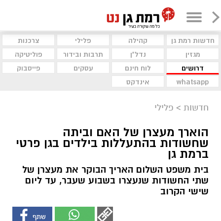
חדשות רמת גן
קהילה
פלילי
צרכנות
מגזין
נדל"ן
תרבות ובידור
פוליטיקה
דרושים
לוח חינם
עסקים
פייסבוק
whatsapp
אינדקס
חדשות
>
פלילי
הוארך מעצרן של האם וביתה
שחשודות בהתעללות בילדים בגן פרטי
ברמת גן
בית משפט השלום האריך הבוקר את מעצרן של
שתי החשודות שנעצרו בשבוע שעבר, עד ליום
שישי הקרוב