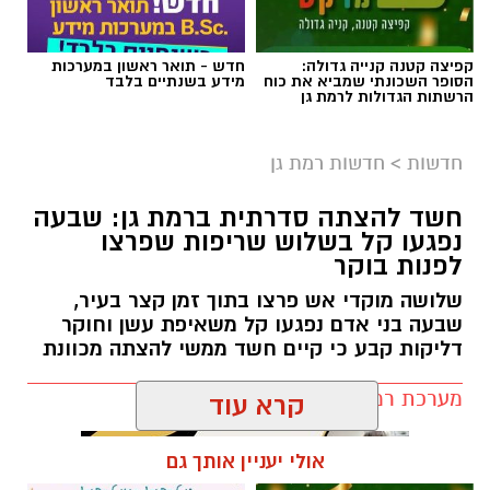
לישועה.
חדשות
>
חדשות רמת גן
לרפואה.
לשלום בית.
חשד להצתה סדרתית ברמת גן: שבעה
לפרנסה.
נפגעו קל בשלוש שריפות שפרצו
לילדים.
לפנות בוקר
לזיווג.
שלושה מוקדי אש פרצו בתוך זמן קצר בעיר,
אנחנו משוכנעים שהברכה תגיע ביום שבו המציאות
שבעה בני אדם נפגעו קל משאיפת עשן וחוקר
תשתנה.
דליקות קבע כי קיים חשד ממשי להצתה מכוונת
אבל פרשת ראה מגלה לנו מבט אחר.
מערכת רמת גן נט / 10:27 07.08.26
"רְאֵה אָנֹכִי נֹתֵן לִפְנֵיכֶם הַיּוֹם בְּרָכָה..."
שימו לב למילה אחת.
קרא עוד
"נותן".
לא "אתן".
אולי יעניין אותך גם
לא "אעניק".
אלא נותן – בלשון הווה.
תגים:
שריפה רמת גן
הקב"ה אינו מבטיח ברכה רק בעתיד. הוא מגלה