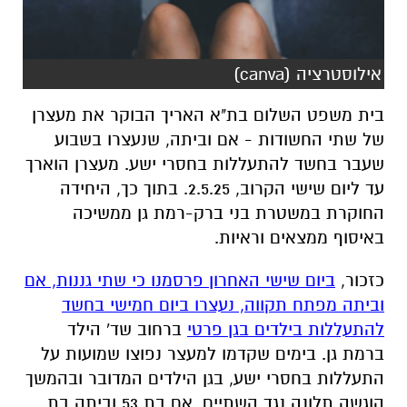
בית משפט השלום בת"א האריך הבוקר את מעצרן
של שתי החשודות - אם וביתה, שנעצרו בשבוע
שעבר בחשד להתעללות בחסרי ישע. מעצרן הוארך
עד ליום שישי הקרוב, 2.5.25. בתוך כך, היחידה
החוקרת במשטרת בני ברק-רמת גן ממשיכה
באיסוף ממצאים וראיות.
כזכור,
ביום שישי האחרון פרסמנו כי שתי גננות, אם
וביתה מפתח תקווה, נעצרו ביום חמישי בחשד
להתעללות בילדים בגן פרטי
ברחוב שד' הילד
ברמת גן. בימים שקדמו למעצר נפוצו שמועות על
התעללות בחסרי ישע, בגן הילדים המדובר ובהמשך
הוגשה תלונה נגד השתיים, אם בת 53 וביתה בת
28, שתיהן תושבות פתח תקווה.
חוקרי תחנת בני ברק- רמת גן פתחו בחקירה עם
קבלת התלונה על התעללות בחסרי ישע בגן ילדים