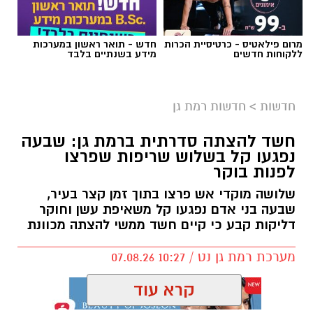
אילוסטרציה AI
מרום פילאטיס - כרטיסיית הכרות
חדש - תואר ראשון במערכות
הברכה מתחילה הרבה לפני הנס
ללקוחות חדשים
מידע בשנתיים בלבד
כולנו ממתינים לנס הגדול.
לישועה.
חדשות
>
חדשות רמת גן
לרפואה.
לשלום בית.
חשד להצתה סדרתית ברמת גן: שבעה
לפרנסה.
נפגעו קל בשלוש שריפות שפרצו
לילדים.
לפנות בוקר
לזיווג.
שלושה מוקדי אש פרצו בתוך זמן קצר בעיר,
אנחנו משוכנעים שהברכה תגיע ביום שבו המציאות
שבעה בני אדם נפגעו קל משאיפת עשן וחוקר
תשתנה.
דליקות קבע כי קיים חשד ממשי להצתה מכוונת
אבל פרשת ראה מגלה לנו מבט אחר.
מערכת רמת גן נט / 10:27 07.08.26
"רְאֵה אָנֹכִי נֹתֵן לִפְנֵיכֶם הַיּוֹם בְּרָכָה..."
שימו לב למילה אחת.
קרא עוד
"נותן".