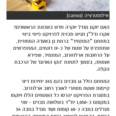
אילוסטרציה (canva)
האם יוקם מגדל יוקרה חדש בשכונת הראשונים?
אקרו נדל״ן תגיש תכנית לפרויקט פינוי בינוי
במתחם ״המתמיד״ ברמת גן
בוועדה המחוזית,
שתתפרס על שטח של כ-19 דונמים, המתפרשים
על הרחובות ארלוזורוב, המתמיד, שפירא
ושמחה, בסמוך לתחנת 'הקו האדום' של הרכבת
הקלה.
המתחם כולל 16 מבנים בהם 345 יחידות דיור
קיימות ושטח מסחרי לאורך רחוב ארלוזרוב.
במסגרת הפרויקט יהרסו כל השטחים הללו ויוקמו
במקומם כ-1,050 יח״ד בשלושה מבנים - שני
מגדלים בגובה כ-60 קומות ועוד מגדל בגובה 54