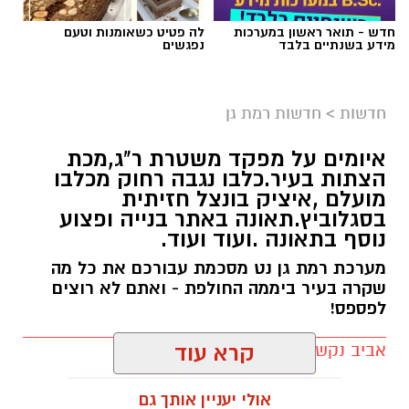
חדש - תואר ראשון במערכות
לה פטיט כשאומנות וטעם
מידע בשנתיים בלבד
נפגשים
חדשות
>
חדשות רמת גן
איומים על מפקד משטרת ר"ג,מכת
הצתות בעיר.כלבו נגבה רחוק מכלבו
מועלם ,איציק בונצל חזיתית
בסגלוביץ.תאונה באתר בנייה ופצוע
נוסף בתאונה .ועוד ועוד.
מערכת רמת גן נט מסכמת עבורכם את כל מה
שקרה בעיר ביממה החולפת - ואתם לא רוצים
לפספס!
אביב נקש / 20:22 09.08.26
קרא עוד
אולי יעניין אותך גם