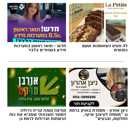
תגים:
חדשות רמת גן
לה פטיט כשאומנות וטעם
חדש - תואר ראשון במערכות
נפגשים
מידע בשנתיים בלבד
ניצן אהרון - מספרת בוטיק ברמת
קפיצה קטנה קנייה גדולה:
גן ״מומחה לעיצוב שיער,
הסופר השכונתי שמביא את כוח
החלקות, וצבעים״
הרשתות הגדולות לרמת גן
אילוסטרציה AI