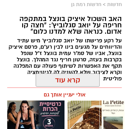
חדשות
>
חדשות רמת גן
כל מה שקרה ברמת גן ב-24 שעות - ריכוז
האב השכול איציק בונצל במתקפה
האירועים:
חריפה על יואב סגלוביץ': "חצה קו
אדום. כנראה שלא למדנו כלום"
לילה לוהט ברמת גן: הצתות במספר מוקדים בעיר
על רקע פרישתו של יואב סגלוביץ' מיש עתיד
____________________________________
והדיווחים על מגעים בינו לבין רע"ם, פרסם איציק
בונצל, אביו של סמ"ר עמית בונצל ז"ל שנפל
בקרבות בעזה, סרטון חריף נגד המהלך. בונצל
תקף את האפשרות לשיתוף פעולה עם המפלגה
וקרא לציבור שלא להעניק לה לגיטימציה
פוליטית
קרא עוד
אביב נקש / 16:19 09.08.26
אולי יעניין אותך גם