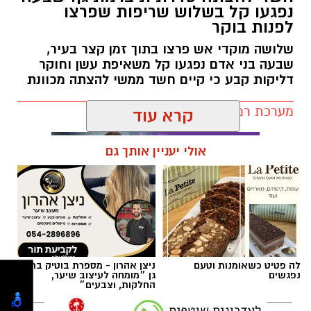
לפרנסה.
נפגעו קל בשלוש שריפות שפרצו
לילדים.
לפנות בוקר
לזיווג.
שלושה מוקדי אש פרצו בתוך זמן קצר בעיר,
אנחנו משוכנעים שהברכה תגיע ביום שבו המציאות
שבעה בני אדם נפגעו קל משאיפת עשן וחוקר
תשתנה.
דליקות קבע כי קיים חשד ממשי להצתה מכוונת
אבל פרשת ראה מגלה לנו מבט אחר.
מערכת רמת גן נט / 10:27 07.08.26
"רְאֵה אָנֹכִי נֹתֵן לִפְנֵיכֶם הַיּוֹם בְּרָכָה..."
שימו לב למילה אחת.
קרא עוד
"נותן".
לא "אתן".
אולי יעניין אותך גם
לא "אעניק".
אלא נותן – בלשון הווה.
תגים:
שריפה רמת גן
הקב"ה אינו מבטיח ברכה רק בעתיד. הוא מגלה
שהברכה כבר ניתנת בכל רגע.
אלא שלעיתים העיניים עסוקות כל כך במה שחסר,
עד שהלב מפספס את מה שכבר קיים.
לה פטיט כשאומנות וטעם
ניצן אהרון - מספרת בוטיק ברמת
אנחנו מבקשים שהדרך תסתיים, בעוד שהקב"ה
נפגשים
גן ״מומחה לעיצוב שיער,