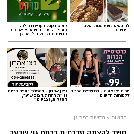
לה פטיט כשאומנות וטעם
קפיצה קטנה קנייה גדולה:
נפגשים
הסופר השכונתי שמביא את כוח
הרשתות הגדולות לרמת גן
אילוסטרציה AI
מרום פילאטיס - כרטיסיית הכרות
ניצן אהרון - מספרת בוטיק ברמת
הברכה מתחילה הרבה לפני הנס
ללקוחות חדשים
גן ״מומחה לעיצוב שיער,
החלקות, וצבעים״
כולנו ממתינים לנס הגדול.
לישועה.
חדשות
>
חדשות רמת גן
לרפואה.
לשלום בית.
חשד להצתה סדרתית ברמת גן: שבעה