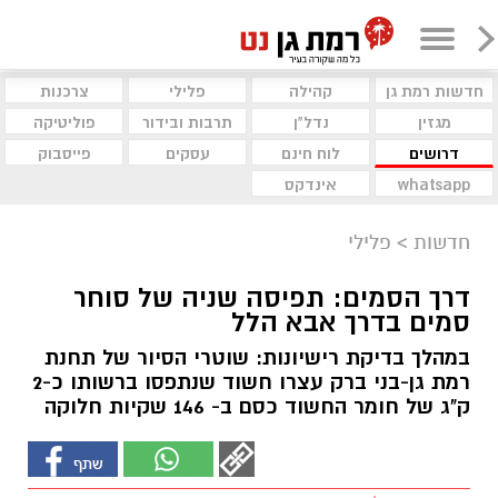
חדשות רמת גן
קהילה
פלילי
צרכנות
מגזין
נדל"ן
תרבות ובידור
פוליטיקה
דרושים
לוח חינם
עסקים
פייסבוק
whatsapp
אינדקס
חדשות
>
פלילי
דרך הסמים: תפיסה שניה של סוחר
סמים בדרך אבא הלל
במהלך בדיקת רישיונות: שוטרי הסיור של תחנת
רמת גן-בני ברק עצרו חשוד שנתפסו ברשותו כ-2
ק"ג של חומר החשוד כסם ב- 146 שקיות חלוקה