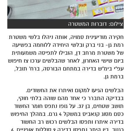
צילום: דוברות המשטרה
חקירה מודיעינית סמויה, אותה ניהלו בלשי משטרת
רמת גן- בני ברק ובלשי היחידה ללוחמה בפשיעה
של משטרת מרחב דן, הובילו לתפיסה משמעותית
ביום שישי האחרון, לאחר שהבלשים ערכו צו חיפוש
עפ"י בימ"ש בדירה במתחם הבורסה, ברח' תובל,
ברמת גן.
הבלשים הגיעו למקום ואיתרו את החשודים.
בבדיקה התברר כי אחד מהם שוהה בלתי חוקי,
תושב שטחים, בן 37. על גופו נתפס חומר החשוד
כסם מסוג קנאביס במשקל 4 גרם. במהלך החיפוש
בדירה איתרו ותפסו הבלשים רכוש רב החשוד
כגנוב. בין היתר נתפסו בדירה 9 סוללות אופניים, 6