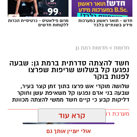
אילוסטרציה AI
חדש - תואר ראשון במערכות
מרום פילאטיס - כרטיסיית הכרות
הברכה מתחילה הרבה לפני הנס
מידע בשנתיים בלבד
ללקוחות חדשים
כולנו ממתינים לנס הגדול.
לישועה.
חדשות
>
חדשות רמת גן
לרפואה.
לשלום בית.
חשד להצתה סדרתית ברמת גן: שבעה
לפרנסה.
נפגעו קל בשלוש שריפות שפרצו
לילדים.
לפנות בוקר
לזיווג.
שלושה מוקדי אש פרצו בתוך זמן קצר בעיר,
אנחנו משוכנעים שהברכה תגיע ביום שבו המציאות
שבעה בני אדם נפגעו קל משאיפת עשן וחוקר
תשתנה.
דליקות קבע כי קיים חשד ממשי להצתה מכוונת
אבל פרשת ראה מגלה לנו מבט אחר.
מערכת רמת גן נט / 10:27 07.08.26
"רְאֵה אָנֹכִי נֹתֵן לִפְנֵיכֶם הַיּוֹם בְּרָכָה..."
קרא עוד
שימו לב למילה אחת.
"נותן".
אולי יעניין אותך גם