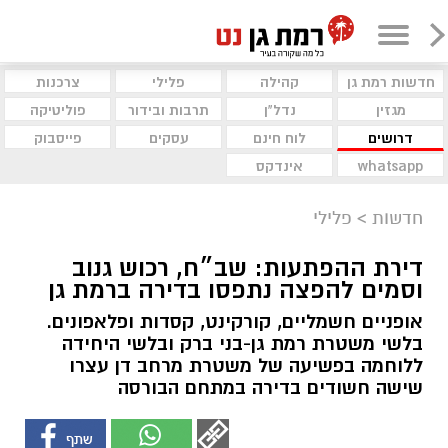
חדשות רמת גן
קהילה
פלילי
צרכנות
מגזין
נדל"ן
תרבות ובידור
פוליטיקה
דרושים
לוח חינם
עסקים
פייסבוק
whatsapp
אינדקס
חדשות
>
פלילי
דירת ההפתעות: שב״ח, רכוש גנוב
וסמים להפצה נתפסו בדירה ברמת גן
אופניים חשמליים, קורקינט, קסדות ופלאפונים.
בלשי משטרת רמת גן-בני ברק ובלשי היחידה
ללוחמה בפשיעה של משטרת מרחב דן עצרו
שישה חשודים בדירה במתחם הבורסה