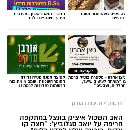
לה פטיט כשאומנות וטעם
חדש - תואר ראשון במערכות
נפגשים
מידע בשנתיים בלבד
ניצן אהרון - מספרת בוטיק ברמת
קפיצה קטנה קנייה גדולה:
גן ״מומחה לעיצוב שיער,
הסופר השכונתי שמביא את כוח
החלקות, וצבעים״
הרשתות הגדולות לרמת גן
אילוסטרציה AI
חדשות
>
חדשות רמת גן
כל מה שקרה ברמת גן ב-24 שעות - ריכוז
האב השכול איציק בונצל במתקפה
האירועים:
חריפה על יואב סגלוביץ': "חצה קו