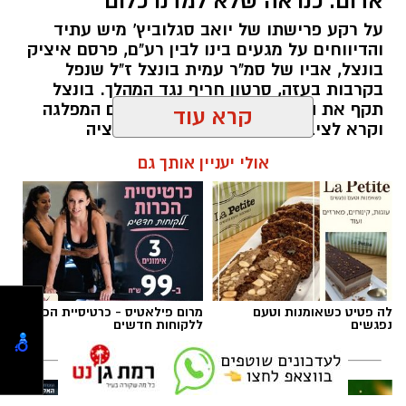
אדום. כנראה שלא למדנו כלום"
לילה לוהט ברמת גן: הצתות במספר מוקדים בעיר
על רקע פרישתו של יואב סגלוביץ' מיש עתיד
____________________________________
והדיווחים על מגעים בינו לבין רע"ם, פרסם איציק
בונצל, אביו של סמ"ר עמית בונצל ז"ל שנפל
בקרבות בעזה, סרטון חריף נגד המהלך. בונצל
תקף את האפשרות לשיתוף פעולה עם המפלגה
וקרא לציבור שלא להעניק לה לגיטימציה
פוליטית
קרא עוד
אביב נקש / 16:19 09.08.26
אולי יעניין אותך גם
תגים:
איציק בונצל
,
יואב סגלוביץ'
נעצר חשוד באיומים על חייו של מפקד תחנת
לה פטיט כשאומנות וטעם
מרום פילאטיס - כרטיסיית הכרות
משטרת רמת גן-בני ברק
נפגשים
ללקוחות חדשים
____________________________________