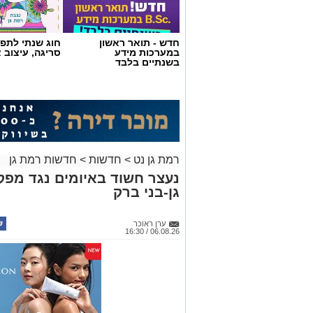
חדש - תואר ראשון
חוג שנתי לתפי
במערכות מידע
סריגה, עיצוב 
בשנתיים בלבד
רמת גן נט
>
חדשות
>
חדשות רמת גן
נעצר חשוד באיומים נגד מפ
גן-בני ברק
ערן ראוכר
06.08.26 / 16:30
צילום באדיבות מכבי קבוצת כנען רמת-גן
במסגרת השיפוץ המתבצע, הפרקט עובר ת
קבוצת כנען רמת-גן עובר שיפוץ משמעותי
משופצים, חדר השופטים ישודרג, נבנים מ