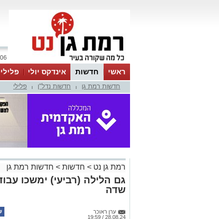
06 אוגוסט 2026 / 20:18
ראשי
חדשות
אינדקס יולי
פלילי
חדשות רמת גן
חדשות נדל"ן
פלילי
ווטסאפ
|
|
רמת גן נט
>
חדשות
>
חדשות רמת גן
גם הלילה (רביעי) ימשכו עב
שדה
ערן ראוכר
28.08.24 / 19:59