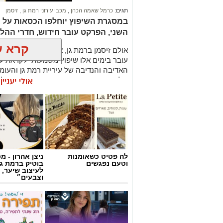
תגים:
כרמל שאמה הכהן
,
מכבי עירוני רמת גן
,
זיסמן
השני, הפרקט עובר חידוש, חדרי ההלב
קרא ע
עובר בימים אלו שיפוץ משמעותי לקראת
האדיבה והנדיבה של עיריית רמת גן והע
של המועדון אבי גבאי הנאמדת בכשני מיליו
אולי יעניי
במסגרת השיפוץ, יוחלפו כל המושבים על ה
יציע ה-VIP עובר צד וימוקם בצד בו 
הקבוצות. אלה עוברים לצד השני מתחת לי
הטלוויזיה. גם משני צידי הפרקט מאחורי ה
מטרת השינוי היא להעניק לאוהדים חוויית
לה פטיט כשאומנות
ניצן אהרון - 
לתמיכת ראש העיר, כרמל שאמה הכהן ובה
וטעם נפגשים
בוטיק ברמת ג
ר״ג, רוני יהודה. בזכות השינוי המתבצע 
לעיצוב שיער, 
וצבעים״
בכ-200 מקומות.