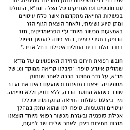
שלדברי בני המשפחה נחנק מאכילת סופגניה. יחד
עם חובשים ופראמדיקים של הצלה ומד"א, התחלנו
בפעולות החייאה מתקדמות אשר כללו עיסויים
ומתן סיוע נשימתי, ולאחר הוצאת הגוף הזר
באמצעות מכשור מיוחד ע"י הפראמדיקים, חזר
הדופק בחסדי שמים, והוא פונה להמשך טיפול
בחדר הלם בבית החולים איכילוב בתל אביב."
חובש רפואת חירום מיחידת האופנועים של מד"א
שמוליק אינדיג סיפר: "קיבלנו קריאה ממוקד 101 של
מד"א, על גבר מחוסר הכרה לאחר שנחנק
מסופגניה. יצאנו במהירות וכשהגענו ראינו את הגבר
שוכב כשהוא מחוסר הכרה, ללא דופק וללא נשימה.
מיד ביצענו פעולות החייאה מתקדמות שכללו
עיסויים והנשמות. סיפרו לנו שהוא נחנק במהלך
אכילת סופגניה ובעזרת מכשור רפואי מיוחד הוצאנו
מגרונו חתיכות בצק. לאחר שליבו שב לפעום,