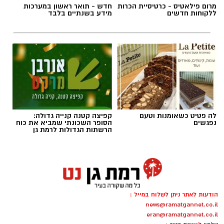
מרום פילאטיס - כרטיסיית הכרות
חדש - תואר ראשון במערכות
ללקוחות חדשים
מידע בשנתיים בלבד
אילוסטרציה AI
לה פטיט כשאומנות וטעם
קפיצה קטנה קנייה גדולה:
הברכה מתחילה הרבה לפני הנס
נפגשים
הסופר השכונתי שמביא את כוח
הרשתות הגדולות לרמת גן
כולנו ממתינים לנס הגדול.
לישועה.
לרפואה.
לשלום בית.
לפרנסה.
הודעות לאתר ניתן לשלוח במייל :
לילדים.
news@ramatgannet.co.il
לזיווג.
eran@ramatgannet.co.il