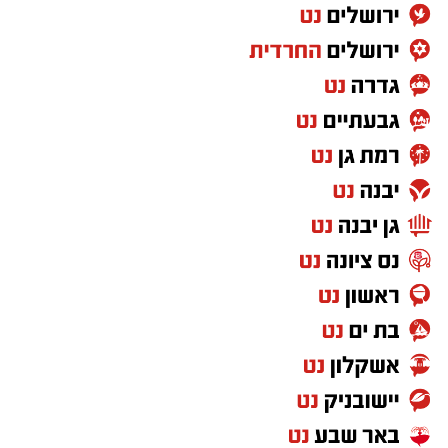
מהישועה.
שהדמעות אינן לשווא.
שהתפילות אינן הולכות לאיבוד.
שכל התחזקות, כל ויתור, כל תפילה וכל התגברות
- בונים באדם כלים לקבל את הברכה.
אולי משום כך התורה אינה פותחת במילה "בחר",
אלא במילה "ראה".
עוד לפני שהמציאות משתנה -נדרשת הראייה.
לראות את יד ה' גם כשהדרך ארוכה.
לראות שהקב"ה אינו ממתין לנו בקצה המסע, אלא
מלווה אותנו בכל צעד וצעד.
כי פעמים רבות, הברכה אינה מתחילה כשהנס
מגיע.
היא מתחילה ברגע שבו האדם מבין שהוא מעולם
לא צעד לבדו. שבת שלום ומבורך.
___________________________