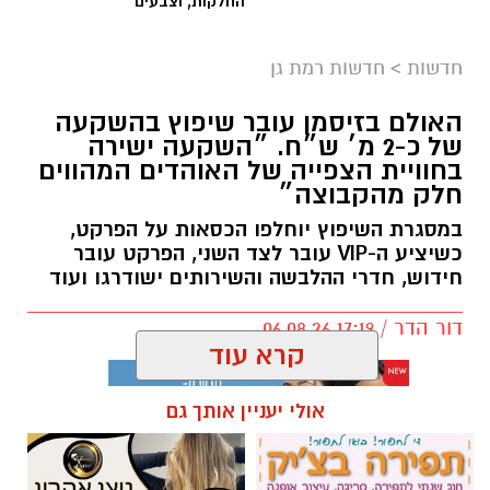
החלקות, וצבעים״
חדשות
>
חדשות רמת גן
האולם בזיסמן עובר שיפוץ בהשקעה
של כ-2 מ׳ ש״ח. ״השקעה ישירה
בחוויית הצפייה של האוהדים המהווים
חלק מהקבוצה״
במסגרת השיפוץ יוחלפו הכסאות על הפרקט,
כשיציע ה-VIP עובר לצד השני, הפרקט עובר
חידוש, חדרי ההלבשה והשירותים ישודרגו ועוד
דור הדר / 17:19 06.08.26
קרא עוד
אולי יעניין אותך גם