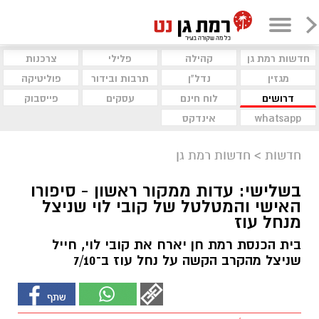
חדשות רמת גן
קהילה
פלילי
צרכנות
מגזין
נדל"ן
תרבות ובידור
פוליטיקה
דרושים
לוח חינם
עסקים
פייסבוק
whatsapp
אינדקס
חדשות
>
חדשות רמת גן
בשלישי: עדות ממקור ראשון - סיפורו
האישי והמטלטל של קובי לוי שניצל
מנחל עוז
בית הכנסת רמת חן יארח את קובי לוי, חייל
שניצל מהקרב הקשה על נחל עוז ב־7/10