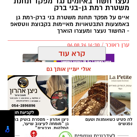
נעצר חשוד באיומים נגד מפקד תחנת
משטרת רמת גן-בני ברק
מטרת השינוי היא להעניק לאוהדים חוויית משחק
נעימה והיא מתבצע תודות לתמיכת ראש העיר,
איים על מפקד תחנת משטרת בני ברק-רמת גן
כרמל שאמה הכהן ובהובלת מנכ״ל רשות הספורט
באמצעות התבטאויות מאיימות בקבוצת ווטסאפ
- החשוד נעצר ומעצרו הוארך
העירונית ר״ג, רוני יהודה. בזכות השינוי המתבצע
תגדל כמות המקומות ביציעים על הפרקט בכ-200
ערן ראוכר / 16:30 06.08.26
מקומות.
קרא עוד
אולי יעניין אותך גם
תגים:
משטרת ישראל
,
משטרת רמת גן
לה פטיט כשאומנות וטעם
ניצן אהרון - מספרת בוטיק ברמת
נפגשים
גן ״מומחה לעיצוב שיער,