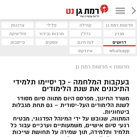
חדשות רמת גן
קהילה
פלילי
צרכנות
מגזין
נדל"ן
תרבות ובידור
פוליטיקה
דרושים
לוח חינם
עסקים
פייסבוק
whatsapp
אינדקס
חדשות
>
חדשות רמת גן
בעקבות המלחמה - כך יסיימו תלמידי
התיכונים את שנת הלימודים
משרד החינוך, מפרסם היום מתווה סיום מסודר
לשנת הלימודים העל-יסודית – גם תחת מגבלות
ביטחוניות.
המתווה, שגובש על ידי המינהל הפדגוגי, מבטיח
רגעי סיום אישיים, משמעותיים וערכיים עבור כל
תלמיד ותלמידה, תוך שמירה על תחושת שייכות