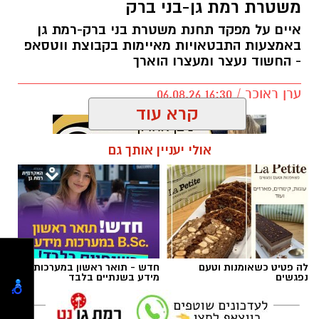
משטרת רמת גן-בני ברק
מטרת השינוי היא להעניק לאוהדים חוויית משחק
נעימה והיא מתבצע תודות לתמיכת ראש העיר,
איים על מפקד תחנת משטרת בני ברק-רמת גן
כרמל שאמה הכהן ובהובלת מנכ״ל רשות הספורט
באמצעות התבטאויות מאיימות בקבוצת ווטסאפ
- החשוד נעצר ומעצרו הוארך
העירונית ר״ג, רוני יהודה. בזכות השינוי המתבצע
תגדל כמות המקומות ביציעים על הפרקט בכ-200
ערן ראוכר / 16:30 06.08.26
מקומות.
קרא עוד
אולי יעניין אותך גם
תגים:
משטרת ישראל
,
משטרת רמת גן
לה פטיט כשאומנות וטעם
חדש - תואר ראשון במערכות
נפגשים
מידע בשנתיים בלבד