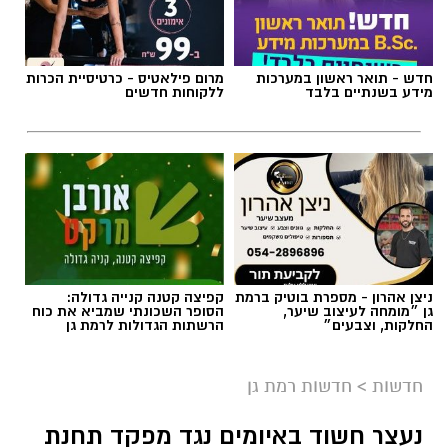
אולם זיסמן ברמת גן, אולמה הביתי של מכבי
קבוצת כנען רמת-גן, שנחנך ב-1993, עובר בימים
חדש - תואר ראשון במערכות
מרום פילאטיס - כרטיסיית הכרות
אלו שיפוץ משמעותי לקראת עונת המשחקים
מידע בשנתיים בלבד
ללקוחות חדשים
הקרובה, בהשקעתה האדיבה והנדיבה של עיריית
רמת גן והעומד בראשה כרמל שאמה הכהן
והבעלים של המועדון אבי גבאי הנאמדת בכשני
מיליון ש״ח.
במסגרת השיפוץ, יוחלפו כל המושבים על הפרקט
ובמקומם יותקנו יציעים חדשים. יציע ה-VIP עובר
ניצן אהרון - מספרת בוטיק ברמת
קפיצה קטנה קנייה גדולה:
צד וימוקם בצד בו היו ממוקמים שולחן המזכירות
גן ״מומחה לעיצוב שיער,
הסופר השכונתי שמביא את כוח
וספסלי הקבוצות. אלה עוברים לצד השני מתחת
החלקות, וצבעים״
הרשתות הגדולות לרמת גן
ליציעים המרכזיים של האולם, מול מצלמות
הטלוויזיה. גם משני צידי הפרקט מאחורי הסלים
חדשות
>
חדשות רמת גן
יותקנו יציעים חדשים.
נעצר חשוד באיומים נגד מפקד תחנת