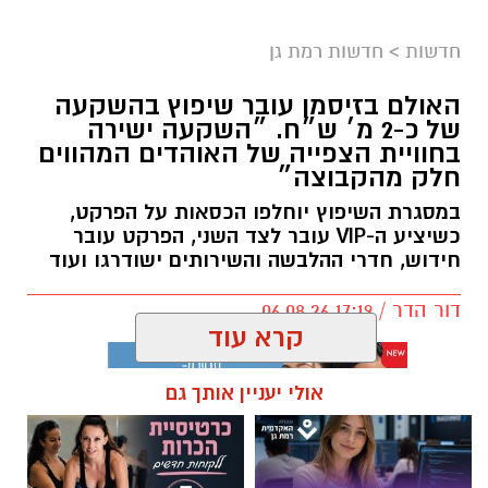
חדשות
>
חדשות רמת גן
האולם בזיסמן עובר שיפוץ בהשקעה
של כ-2 מ׳ ש״ח. ״השקעה ישירה
בחוויית הצפייה של האוהדים המהווים
חלק מהקבוצה״
במסגרת השיפוץ יוחלפו הכסאות על הפרקט,
כשיציע ה-VIP עובר לצד השני, הפרקט עובר
חידוש, חדרי ההלבשה והשירותים ישודרגו ועוד
דור הדר / 17:19 06.08.26
קרא עוד
אולי יעניין אותך גם
תגים:
כרמל שאמה הכהן
,
מכבי עירוני רמת גן
,
זיסמן