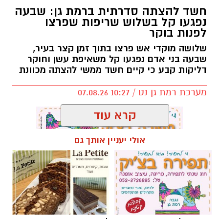
לשלום בית.
חשד להצתה סדרתית ברמת גן: שבעה
לפרנסה.
נפגעו קל בשלוש שריפות שפרצו
לילדים.
לפנות בוקר
לזיווג.
שלושה מוקדי אש פרצו בתוך זמן קצר בעיר,
אנחנו משוכנעים שהברכה תגיע ביום שבו המציאות
שבעה בני אדם נפגעו קל משאיפת עשן וחוקר
תשתנה.
דליקות קבע כי קיים חשד ממשי להצתה מכוונת
אבל פרשת ראה מגלה לנו מבט אחר.
מערכת רמת גן נט / 10:27 07.08.26
"רְאֵה אָנֹכִי נֹתֵן לִפְנֵיכֶם הַיּוֹם בְּרָכָה..."
שימו לב למילה אחת.
קרא עוד
"נותן".
לא "אתן".
אולי יעניין אותך גם
לא "אעניק".
אלא נותן – בלשון הווה.
תגים:
שריפה רמת גן
הקב"ה אינו מבטיח ברכה רק בעתיד. הוא מגלה
שהברכה כבר ניתנת בכל רגע.
אלא שלעיתים העיניים עסוקות כל כך במה שחסר,
עד שהלב מפספס את מה שכבר קיים.