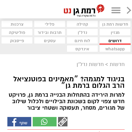
חדשות רמת גן
קהילה
פלילי
צרכנות
מגזין
נדל"ן
תרבות ובידור
פוליטיקה
דרושים
לוח חינם
עסקים
פייסבוק
whatsapp
אינדקס
חדשות
>
חדשות נדל"ן
בניגוד למגמה? ״מאמינים בפוטנציאל
הרב הגלום ברמת גן״
למרות הירידה בהתחלות הבנייה ברמת גן, פרויקט
חדש צפוי לקום בשכונת הבילויים ולכלול שילוב
של מגורים, מסחר, תעסוקה ושטחי ציבור