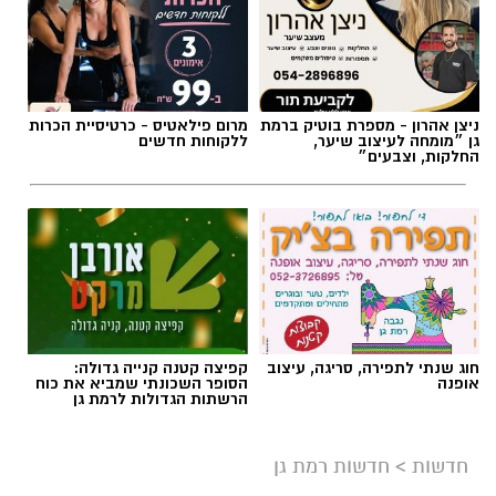
ניצן אהרון - מספרת בוטיק ברמת
מרום פילאטיס - כרטיסיית הכרות
גן ״מומחה לעיצוב שיער,
ללקוחות חדשים
החלקות, וצבעים״
אילוסטרציה AI
חוג שנתי לתפירה, סריגה, עיצוב
קפיצה קטנה קנייה גדולה:
הברכה מתחילה הרבה לפני הנס
אופנה
הסופר השכונתי שמביא את כוח
הרשתות הגדולות לרמת גן
כולנו ממתינים לנס הגדול.
לישועה.
חדשות
>
חדשות רמת גן
לרפואה.