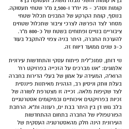
בן 14 קומות והשני מבנה משולב תעסוקה בן 6
קומות וסה"כ - 75 יח"ד ו-2,500 מ"ר שטחי תעסוקה.
בנוסף, קומת הקרקע של המבנים תכלול שטחי
מסחר לצד הפרשה לצרכי ציבור שתכלול שטחים
ציבוריים בנויים ופתוחים בשטח של כ-800 מ"ר.
להערכת החברה, היתר בניה צפוי להתקבל בעוד
כ-3 שנים ממועד דיווח זה.
נוי דותן, סמנכ"לית פיתוח עסקי והתחדשות עירונית
אלמוגים: "אנו מברכים על הזכייה בפרויקט רח'
הרוא"ה, המעידה על אמון של בעלי הדירות בחברה
בעלת וותק וניסיון רב, הנהנית מאיתנות פיננסית
לצד שקיפות מלאה. זכייה זו מצטרפת לשורה של
זכיות בפרויקטים איכותיים ובמיקומים אסטרטגיים
בלב גוש דן בין היתר בבת ים, רעננה ות"א. הרחבת
הפורטפוליו של החברה בתחום ההתחדשות
העירונית הינה חלק מהאסטרטגיה העסקית של