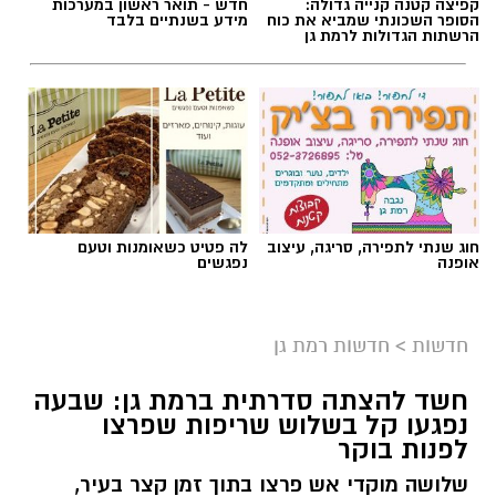
קפיצה קטנה קנייה גדולה:
חדש - תואר ראשון במערכות
הסופר השכונתי שמביא את כוח
מידע בשנתיים בלבד
הרשתות הגדולות לרמת גן
אילוסטרציה AI
חוג שנתי לתפירה, סריגה, עיצוב
לה פטיט כשאומנות וטעם
הברכה מתחילה הרבה לפני הנס
אופנה
נפגשים
כולנו ממתינים לנס הגדול.
לישועה.
חדשות
>
חדשות רמת גן
לרפואה.
לשלום בית.
חשד להצתה סדרתית ברמת גן: שבעה
לפרנסה.
נפגעו קל בשלוש שריפות שפרצו
לילדים.
לפנות בוקר
לזיווג.
שלושה מוקדי אש פרצו בתוך זמן קצר בעיר,