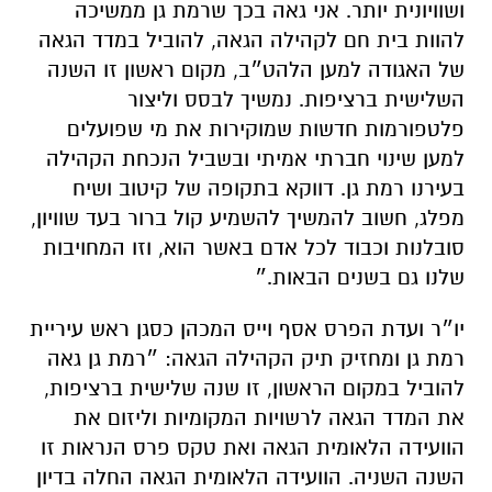
ושוויונית יותר. אני גאה בכך שרמת גן ממשיכה
להוות בית חם לקהילה הגאה, להוביל במדד הגאה
של האגודה למען הלהט״ב, מקום ראשון זו השנה
השלישית ברציפות. נמשיך לבסס וליצור
פלטפורמות חדשות שמוקירות את מי שפועלים
למען שינוי חברתי אמיתי ובשביל הנכחת הקהילה
בעירנו רמת גן. דווקא בתקופה של קיטוב ושיח
מפלג, חשוב להמשיך להשמיע קול ברור בעד שוויון,
סובלנות וכבוד לכל אדם באשר הוא, וזו המחויבות
שלנו גם בשנים הבאות.״
יו״ר ועדת הפרס אסף וייס המכהן כסגן ראש עיריית
רמת גן ומחזיק תיק הקהילה הגאה: ״רמת גן גאה
להוביל במקום הראשון, זו שנה שלישית ברציפות,
את המדד הגאה לרשויות המקומיות וליזום את
הוועידה הלאומית הגאה ואת טקס פרס הנראות זו
השנה השניה. הוועידה הלאומית הגאה החלה בדיון