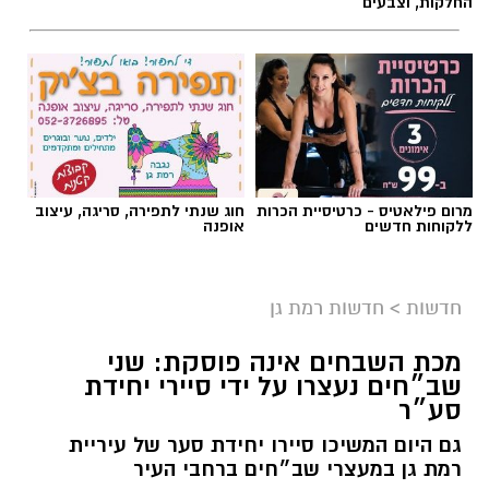
החלקות, וצבעים״
מרום פילאטיס - כרטיסיית הכרות
חוג שנתי לתפירה, סריגה, עיצוב
ללקוחות חדשים
אופנה
צילום: איחוד הצלה סניף רמת גן
כוחות ההצלה פועלים באזור רמת גן מסביב לשעון,
חדשות
>
חדשות רמת גן
כשלפני זמן קצר הוזעקו הכוחות לרחוב הבעל שם
טוב ברמת גן, הסמוך לרחובות הרא״ה ועוזיאל,
מכת השבחים אינה פוסקת: שני
בעקבות דיווח על תאונת עבודה.
שב״חים נעצרו על ידי סיירי יחידת
סע״ר
צוותי הרפואה העניקו סיוע רפואי ראשוני בזירה
גם היום המשיכו סיירו יחידת סער של עיריית
לפצוע כבן 35, שלדברי עוברי אורח נפל מקומה
רמת גן במעצרי שב״חים ברחבי העיר
ראשונה ונחבל בראשו.