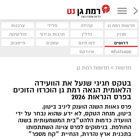
חדשות רמת גן
קהילה
פלילי
צרכנות
מגזין
נדל"ן
תרבות ובידור
פוליטיקה
דרושים
לוח חינם
עסקים
פייסבוק
whatsapp
אינדקס
חדשות
>
חדשות רמת גן
בטקס חגיגי שנעל את הוועידה
הלאומית הגאה רמת גן הוכרזו הזוכים
בפרס הנראות 2026
פרס גאוות השנה הוענק ליניב ביטון.
ביטון, מנחה הטקס, לא ידע שהוא נבחר על ידי
הוועדה כדמות הלהט״בית המשמעותית בשנה
החולפת. בנימוקים לפרס צוינה השתתפותו
בתכנית ארץ נהדרת, הנחיית ״קח מספר״