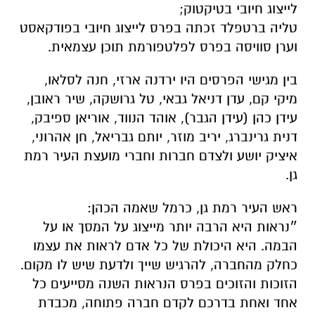
לייצוג חיובי בטיקטוק;
טליה ברטפלד זכתה בפרס לייצוג חיובי בפודקאסט
וערן סוויסה בפרס לפלטפורמת תוכן עצמאית.
בין מגישי הפרסים היו ירדנה ארזי, חנה לסלאו,
מיקי קם, עדן דניאל גבאי, טל גרושקה, שיר ראובן,
עידן כהן (עידן הגבר), אוהד הנווד, אוריאן ספיבק,
דנית גרינברג, יריב מוזר, יותם גבריאל, חן אהרוני,
איציק יושע ולצדם חברות וחברי מועצת העיר רמת
גן.
ראש העיר רמת גן, כרמל שאמה הכהן:
״נראות היא הרבה יותר מייצוג על המסך או על
הבמה. היא היכולת של כל אדם לראות את עצמו
כחלק מהחברה, להרגיש שייך ולדעת שיש לו מקום.
הזוכות והזוכים בפרס הנראות השנה מסייעים כל
אחד ואחת בדרכם לקדם חברה פתוחה, מכבדת