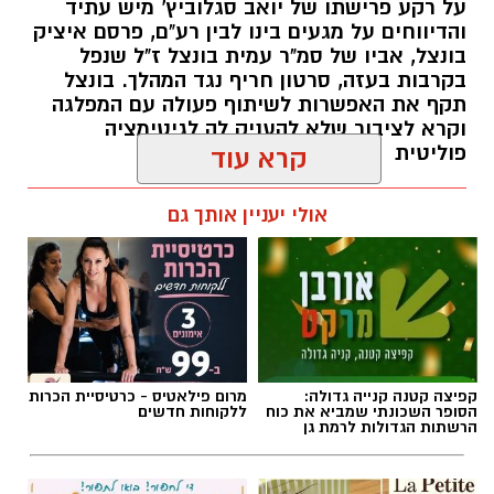
תגים:
איציק בונצל
,
יואב סגלוביץ'
נעצר חשוד באיומים על חייו של מפקד תחנת
קפיצה קטנה קנייה גדולה:
מרום פילאטיס - כרטיסיית הכרות
משטרת רמת גן-בני ברק
הסופר השכונתי שמביא את כוח
ללקוחות חדשים
הרשתות הגדולות לרמת גן
____________________________________
רמת גן מכניסה: העסקה המדוברת של עולם
הנדל״ן סביב הפרויקט החדש ברמת גן
____________________________________
לה פטיט כשאומנות וטעם
חוג שנתי לתפירה, סריגה, עיצוב
הכלבו הוותיק שהיה מוקד לתושבי השכונה הפך
נפגשים
אופנה
לחנות לא מזמינה. השכנים זועמים
____________________________________
צילום: ויקיפדיה