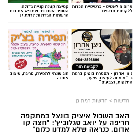
גן ״מומחה לעיצוב שיער,
אופנה
החלקות, וצבעים״
אילוסטרציה AI
חדשות
>
חדשות רמת גן
כל מה שקרה ברמת גן ב-24 שעות - ריכוז
האב השכול איציק בונצל במתקפה
האירועים:
חריפה על יואב סגלוביץ': "חצה קו
אדום. כנראה שלא למדנו כלום"
לילה לוהט ברמת גן: הצתות במספר מוקדים בעיר
על רקע פרישתו של יואב סגלוביץ' מיש עתיד
____________________________________
והדיווחים על מגעים בינו לבין רע"ם, פרסם איציק
בונצל, אביו של סמ"ר עמית בונצל ז"ל שנפל
בקרבות בעזה, סרטון חריף נגד המהלך. בונצל
תקף את האפשרות לשיתוף פעולה עם המפלגה
וקרא לציבור שלא להעניק לה לגיטימציה
פוליטית
קרא עוד
אביב נקש / 16:19 09.08.26
אולי יעניין אותך גם