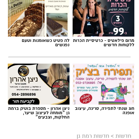
חוג שנתי לתפירה, סריגה, עיצוב
ניצן אהרון - מספרת בוטיק ברמת
אופנה
גן ״מומחה לעיצוב שיער,
החלקות, וצבעים״
חדשות
>
חדשות רמת גן
איומים על מפקד משטרת ר"ג,מכת
הצתות בעיר.כלבו נגבה רחוק מכלבו
מועלם ,איציק בונצל חזיתית
בסגלוביץ.תאונה באתר בנייה ופצוע
נוסף בתאונה .ועוד ועוד.
מערכת רמת גן נט מסכמת עבורכם את כל מה
שקרה בעיר ביממה החולפת - ואתם לא רוצים
לפספס!
אביב נקש / 20:22 09.08.26