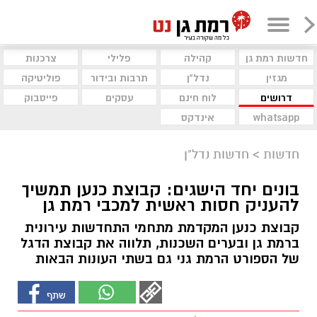
חדשות רמת גן
קהילה
פלילי
צרכנות
מגזין
נדל"ן
תרבות ובידור
פוליטיקה
דרושים
לוח חינם
עסקים
פייסבוק
whatsapp
אינדקס
חדשות
>
חדשות נדל"ן
בונים יחד הישגים: קבוצת כנען תמשיך
להעניק חסות ראשית למכבי רמת גן
קבוצת כנען המקדמת מתחמי התחדשות עירונית
ברמת גן ובערים השכנות, תלווה את קבוצת הדגל
של הספורט הרמת גני גם בשתי העונות הבאות