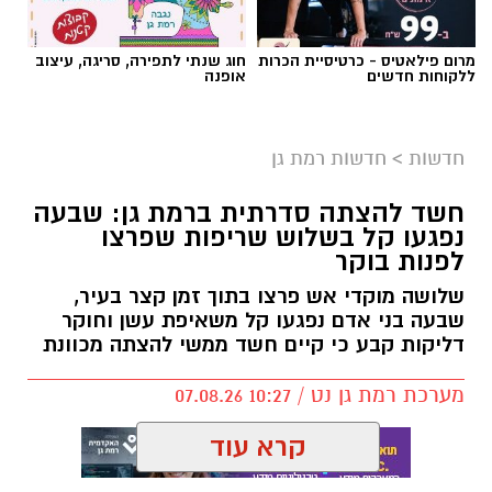
אילוסטרציה AI
מרום פילאטיס - כרטיסיית הכרות
חוג שנתי לתפירה, סריגה, עיצוב
הברכה מתחילה הרבה לפני הנס
ללקוחות חדשים
אופנה
כולנו ממתינים לנס הגדול.
לישועה.
חדשות
>
חדשות רמת גן
לרפואה.
לשלום בית.
חשד להצתה סדרתית ברמת גן: שבעה
לפרנסה.
נפגעו קל בשלוש שריפות שפרצו
לילדים.
לפנות בוקר
לזיווג.
שלושה מוקדי אש פרצו בתוך זמן קצר בעיר,
אנחנו משוכנעים שהברכה תגיע ביום שבו המציאות
שבעה בני אדם נפגעו קל משאיפת עשן וחוקר
תשתנה.
דליקות קבע כי קיים חשד ממשי להצתה מכוונת
אבל פרשת ראה מגלה לנו מבט אחר.
מערכת רמת גן נט / 10:27 07.08.26
"רְאֵה אָנֹכִי נֹתֵן לִפְנֵיכֶם הַיּוֹם בְּרָכָה..."
שימו לב למילה אחת.
קרא עוד
"נותן".
לא "אתן".