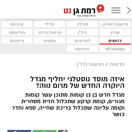
חדשות רמת גן
קהילה
פלילי
צרכנות
מגזין
נדל"ן
תרבות ובידור
פוליטיקה
דרושים
לוח חינם
עסקים
פייסבוק
whatsapp
אינדקס
חדשות
>
חדשות נדל"ן
איזה מוסד נוסטלגי יחליף מגדל
היוקרה החדש של מרום נווה?
מגדל חדש בן 12 קומות מתוכן עשר קומות
מגורים, קומת קרקע שתכלול חזית מסחרית
וקומה עליונה שתכלול בריכת שחייה, ספא וחדר
כושר