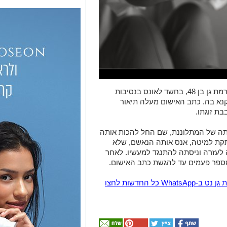
הפרקליטות הגישה כתב אישום נגד תושב רמת גן בן 48, בחשד לאונס בנסיבות
קנא בה. כתב האישום מעלה תיאור
ת זוגתו.
תה של המתלוננת, שם החל להכות אותה
תקת למיטה, אנס אותה הנאשם, שלא
עזרה וניסתה להתנגד למעשיו. לאחר
מספר פעמים עד להגשת כתב האישום.
הצטרפו לקבוצת החדשות השקטה של רמת גן נט ב-WhatsApp כל החדשות לחצו