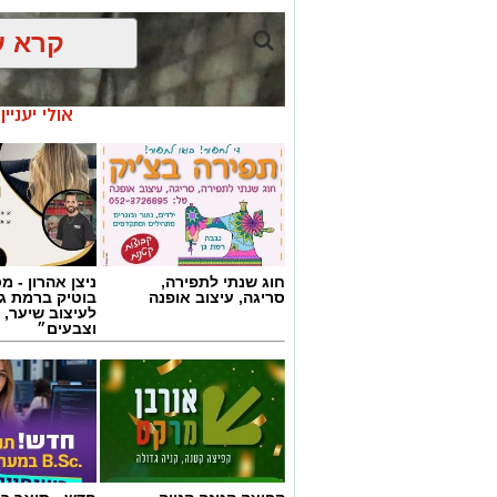
קרא ע
אולי יעניי
חוג שנתי לתפירה,
ניצן אהרון - 
סריגה, עיצוב אופנה
בוטיק ברמת ג
לעיצוב שיער, 
וצבעים״
צילום: כבאות והצלה לישראל
חשד להצתה מכוונת ברמת גן: שלוש שריפו