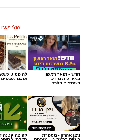
אולי יעניי
חדש - תואר ראשון
לה פטיט כשאו
במערכות מידע
וטעם נפגשים
בשנתיים בלבד
ניצן אהרון - מספרת
קפיצה קטנה קנ
בוטיק ברמת גן ״מומחה
גדולה: הסופר 