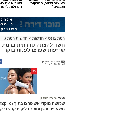
לעיצוב שיער, החלקות,
שמביא את כוח
וצבעים״
הגדולות לרמת 
רמת גן נט
>
חדשות
>
חדשות רמת גן
חשד להצתה סדרתית ברמת גן
שריפות שפרצו לפנות בוקר
מערכת רמת גן נט
07.08.26 / 10:27
תגים:
שריפה רמת גן
שלושה מוקדי אש פרצו בתוך זמן קצר 
משאיפת עשן וחוקר דליקות קבע כי ק