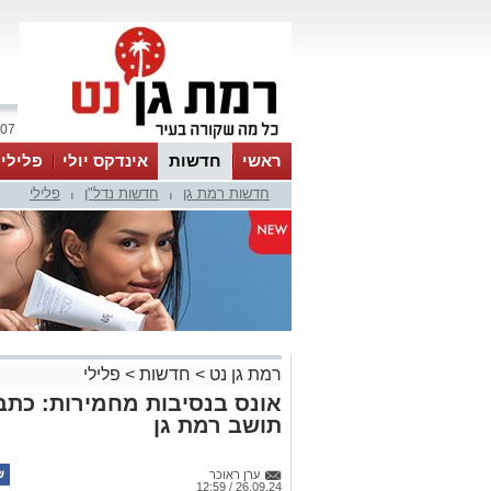
07 אוגוסט 2026 / 15:06
ראשי
חדשות
אינדקס יולי
פלילי
חדשות רמת גן
חדשות נדל"ן
פלילי
ווטסאפ
|
|
רמת גן נט
>
חדשות
>
פלילי
אונס בנסיבות מחמירות: כתב
תושב רמת גן
ערן ראוכר
26.09.24 / 12:59