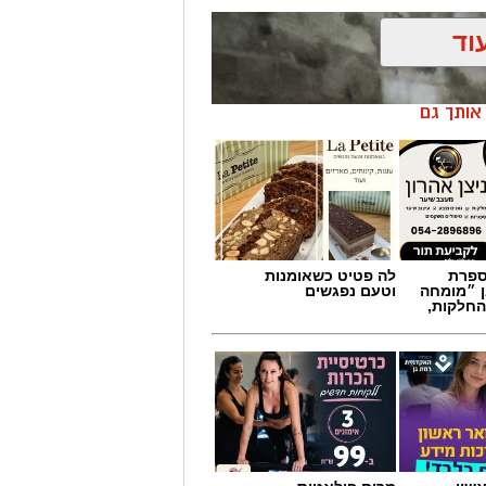
וד
ן אותך גם
מספרת
לה פטיט כשאומנות
ן ״מומחה
וטעם נפגשים
החלקות,
ת פרצו לפנות בוקר (שישי) בשלושה