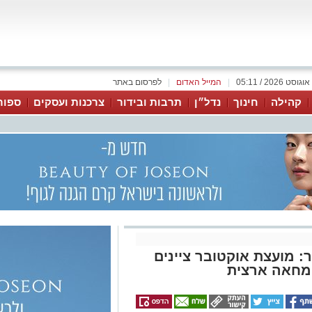
|
המייל האדום
|
לפרסום באתר
קהילה
חינוך
נדל״ן
תרבות ובידור
צרכנות ועסקים
ספור
ח 7 באוקטובר: מועצת אוקטובר ציינים
 ומחאה ארצית