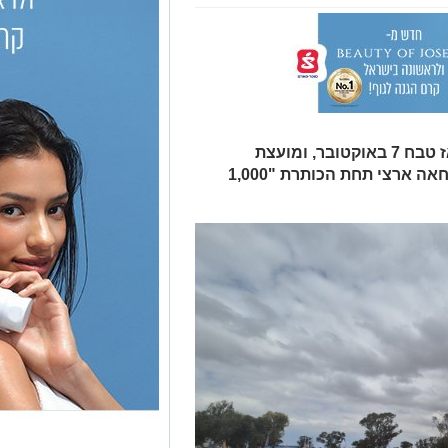
היום (חמישי) מצוין היום ה־1,000 מאז טבח 7 באוקטובר, ומועצת
אוקטובר מקיימת יום זיכרון אזרחי ומחאה ארצי תחת הכותרת "1,000