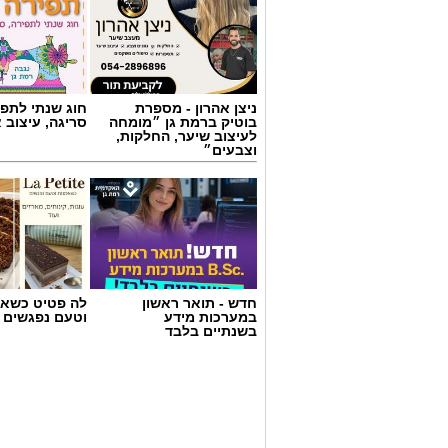
ניצן אהרון - מספרת
חוג שנתי לתפי
בוטיק ברמת גן ״מומחה
סריגה, עיצוב 
לעיצוב שיער, החלקות,
וצבעים״
צילום: מד"א הצלה דרום
חדש - תואר ראשון
לה פטיט כשאו
במערכות מידע
וטעם נפגשים
מגן דוד אדום פרסם הבוקר קריאה דחופה לצ
בשנתיים בלבד
התרמת הדם ברחבי הארץ, בעקבות מחסור 
מלאי הדם בבנק הדם הלאומי הולך ואוזל, 
בזמן שבתי החולים ממשיכים להזדקק למנות
בשירותי הדם של מד”א מספקים דם ומרכיבי
24 שעות ביממה, שבעה ימים בשבוע. כדי 