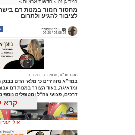
רמת גן נט
>
חדשות ארציות
>
מחסור חמור במנות דם בישר
לציבור להגיע ולתרום
עופר אשטוקר
05.08.26 / 09:20
תגים:
מד״א
,
תרומת דם
,
בנק הדם
במד”א מזהירים כי מלאי הדם בבנק 
ומדאיגה, בעוד הצורך במנות דם עבור ח
דרכים, פצועי צה”ל ומטופלים נוספי
קרא ע
אולי יעניי