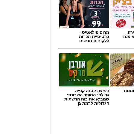
רה,
מרום פילאטיס -
אופנה
כרטיסיית הכרות
ללקוחות חדשים
מנות
קפיצה קטנה קנייה
גדולה: הסופר השכונתי
יבור להגיע באופן מיידי לתחנות
שמביא את כוח הרשתות
חמור במנות דם. במד”א מזהירים כי
הגדולות לרמת גן
ומקררי בנק הדם מתרוקנים במהירות,
 דם מדי יום.
ו לכלל בתי החולים בישראל ולצה”ל,
לשמור על מלאי תקין נדרשים מדי יום