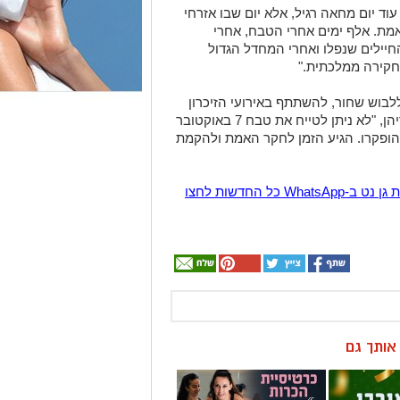
עוד יום מחאה רגיל, אלא יום שבו אזרחי
מת. אלף ימים אחרי הטבח, אחרי
חיילים שנפלו ואחרי המחדל הגדול
חקירה ממלכתית."
לבוש שחור, להשתתף באירועי הזיכרון
ולעצור לדקת הדומייה בשעה 10:00. לדבריהן, "לא ניתן לטייח את טבח 7 באוקטובר
הופקרו. הגיע הזמן לחקר האמת ולהקמת
הצטרפו לקבוצת החדשות השקטה של רמת גן נט ב-WhatsApp כל החדשות לחצו
ן אותך גם