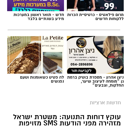
מרום פילאטיס - כרטיסיית הכרות
חדש - תואר ראשון במערכות
ללקוחות חדשים
מידע בשנתיים בלבד
ניצן אהרון - מספרת בוטיק ברמת
לה פטיט כשאומנות וטעם
גן ״מומחה לעיצוב שיער,
נפגשים
החלקות, וצבעים״
צילום: מד"א הצלה דרום
מגן דוד אדום פרסם הבוקר קריאה דחופה לציבור
חדשות ארציות
להגיע באופן מיידי לתחנות התרמת הדם ברחבי
עוקץ דוחות התנועה: משטרת ישראל
הארץ, בעקבות מחסור חמור במנות דם. במד”א
מזהירה מפני הודעות SMS מזויפות
מזהירים כי מלאי הדם בבנק הדם הלאומי הולך