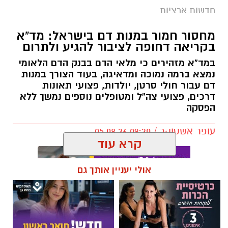
חדשות ארציות
מחסור חמור במנות דם בישראל: מד”א
בקריאה דחופה לציבור להגיע ולתרום
במד”א מזהירים כי מלאי הדם בבנק הדם הלאומי
נמצא ברמה נמוכה ומדאיגה, בעוד הצורך במנות
דם עבור חולי סרטן, יולדות, פצועי תאונות
דרכים, פצועי צה”ל ומטופלים נוספים נמשך ללא
הפסקה
עופר אשטוקר / 09:20 05.08.26
קרא עוד
אולי יעניין אותך גם
תגים:
מד״א
,
תרומת דם
,
בנק הדם