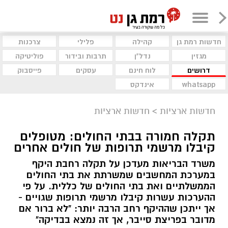
חדשות רמת גן
קהילה
פלילי
צרכנות
מגזין
נדל"ן
תרבות ובידור
פוליטיקה
דרושים
לוח חינם
עסקים
פייסבוק
whatsapp
אינדקס
חדשות ארציות
>
חדשות ארציות
תקלה חמורה בבתי החולים: מטופלים
קיבלו מרשמי תרופות של חולים אחרים
משרד הבריאות מעדכן על תקלה רחבת היקף
במערכת המחשבים שמשרתת את בתי החולים
הממשלתיים ואת בתי החולים של כללית. על פי
ההערכות עשרות קיבלו מרשמי תרופות שגויים -
אך ייתכן שההיקף רחב הרבה יותר: "לא ברור אם
מדובר בפריצת סייבר, אך זה נמצא בבדיקה"