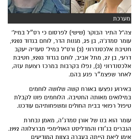
מערכת
צה”ל התיר הבוקר (שישי) לפרסום כי רס״ל במיל’
עומר סמדג’ה, בן 25, מגנות הדר, לוחם בגדוד 9203,
חטיבת אלכסנדרוני (3) ורס”ל במיל’ סעדיה יעקב
דרעי, בן 27, מתל אביב, לוחם בגדוד 9203, חטיבת
אלכסנדרוני (3), נפלו בקרבות במרכז רצועת עזה,
לאחר שפצמ״ר פגע בהם.
באירוע נפצעו באורח קשה שלושה לוחמים
במילואים מאותה החטיבה. הלוחמים פונו לקבלת
טיפול רפואי בבית החולים ומשפחותיהם עודכנו.
עומר הוא בנו של אורן סמדג׳ה, מאמן נבחרת
הגברים בג׳ודו והמדליסט האולימפי מברצלונה 1992.
אימו ליאת הייתה בעברה בצוות המודיעים