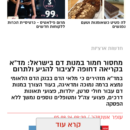
לה פטיט כשאומנות וטעם
מרום פילאטיס - כרטיסיית הכרות
נפגשים
ללקוחות חדשים
חדשות ארציות
מחסור חמור במנות דם בישראל: מד”א
בקריאה דחופה לציבור להגיע ולתרום
במד”א מזהירים כי מלאי הדם בבנק הדם הלאומי
נמצא ברמה נמוכה ומדאיגה, בעוד הצורך במנות
דם עבור חולי סרטן, יולדות, פצועי תאונות
דרכים, פצועי צה”ל ומטופלים נוספים נמשך ללא
הפסקה
עופר אשטוקר / 09:20 05.08.26
קרא עוד