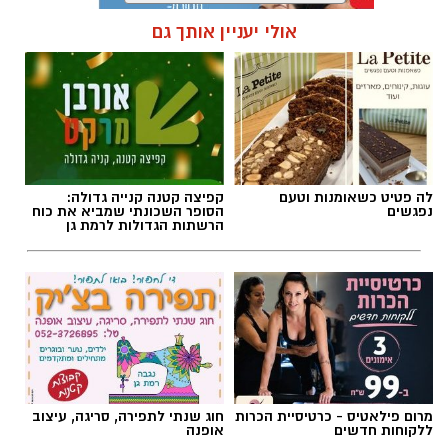
אולי יעניין אותך גם
תגים:
מד״א
,
תרומת דם
,
בנק הדם
לה פטיט כשאומנות וטעם
קפיצה קטנה קנייה גדולה:
נפגשים
הסופר השכונתי שמביא את כוח
הרשתות הגדולות לרמת גן
מרום פילאטיס - כרטיסיית הכרות
חוג שנתי לתפירה, סריגה, עיצוב
ללקוחות חדשים
אופנה