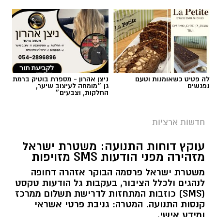
לה פטיט כשאומנות וטעם
ניצן אהרון - מספרת בוטיק ברמת
נפגשים
גן ״מומחה לעיצוב שיער,
החלקות, וצבעים״
צילום: מד"א הצלה דרום
מגן דוד אדום פרסם הבוקר קריאה דחופה לציבור
חדשות ארציות
להגיע באופן מיידי לתחנות התרמת הדם ברחבי
עוקץ דוחות התנועה: משטרת ישראל
הארץ, בעקבות מחסור חמור במנות דם. במד”א
מזהירה מפני הודעות SMS מזויפות
מזהירים כי מלאי הדם בבנק הדם הלאומי הולך
משטרת ישראל פרסמה הבוקר אזהרה דחופה
ואוזל, ומקררי בנק הדם מתרוקנים במהירות, בזמן
לנהגים ולכלל הציבור, בעקבות גל הודעות טקסט
שבתי החולים ממשיכים להזדקק למנות דם מדי יום.
(SMS) כוזבות המתחזות לדרישת תשלום ממרכז
קנסות התנועה. המטרה: גניבת פרטי אשראי
בשירותי הדם של מד”א מספקים דם ומרכיביו לכלל
ומידע אישי.