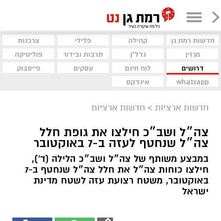
חדשות רמת גן
קהילה
פלילי
צרכנות
מגזין
נדל"ן
תרבות ובידור
פוליטיקה
דרושים
לוח חינם
עסקים
פייסבוק
whatsapp
אינדקס
חדשות ארציות
>
חדשות ארציות
צה״ל ושב״כ חילצו את גופת חלל
צה״ל שנחטף לעזה ב-7 באוקטובר
במבצע משותף של צה״ל ושב״כ הלילה (ד'),
חילצו כוחות צה״ל את חלל צה״ל שנחטף ב-7
באוקטובר, משטח רצועת עזה לשטח מדינת
ישראל