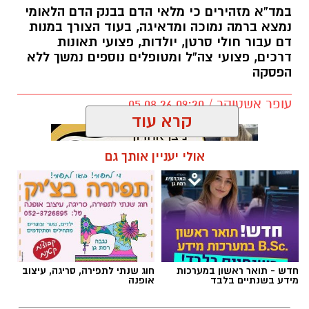
במד”א מזהירים כי מלאי הדם בבנק הדם הלאומי
נמצא ברמה נמוכה ומדאיגה, בעוד הצורך במנות
דם עבור חולי סרטן, יולדות, פצועי תאונות
דרכים, פצועי צה”ל ומטופלים נוספים נמשך ללא
הפסקה
עופר אשטוקר / 09:20 05.08.26
קרא עוד
אולי יעניין אותך גם
תגים:
מד״א
,
תרומת דם
,
בנק הדם
חדש - תואר ראשון במערכות
חוג שנתי לתפירה, סריגה, עיצוב
מידע בשנתיים בלבד
אופנה