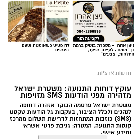
ניצן אהרון - מספרת בוטיק ברמת
לה פטיט כשאומנות וטעם
גן ״מומחה לעיצוב שיער,
נפגשים
החלקות, וצבעים״
צילום: מד"א הצלה דרום
מגן דוד אדום פרסם הבוקר קריאה דחופה לציבור
חדשות ארציות
להגיע באופן מיידי לתחנות התרמת הדם ברחבי
עוקץ דוחות התנועה: משטרת ישראל
הארץ, בעקבות מחסור חמור במנות דם. במד”א
מזהירה מפני הודעות SMS מזויפות
מזהירים כי מלאי הדם בבנק הדם הלאומי הולך
משטרת ישראל פרסמה הבוקר אזהרה דחופה
ואוזל, ומקררי בנק הדם מתרוקנים במהירות, בזמן
לנהגים ולכלל הציבור, בעקבות גל הודעות טקסט
שבתי החולים ממשיכים להזדקק למנות דם מדי יום.
(SMS) כוזבות המתחזות לדרישת תשלום ממרכז
קנסות התנועה. המטרה: גניבת פרטי אשראי
בשירותי הדם של מד”א מספקים דם ומרכיביו לכלל
ומידע אישי.
בתי החולים בישראל ולצה”ל, 24 שעות ביממה,