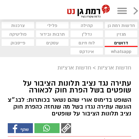
חדשות רמת גן
קהילה
פלילי
צרכנות
מגזין
נדל"ן
תרבות ובידור
פוליטיקה
דרושים
לוח חינם
עסקים
פייסבוק
whatsapp
אינדקס
חדשות ארציות
>
חדשות ארציות
עתירה נגד נציב תלונות הציבור על
שופטים בשל הפרת חוק לכאורה
השופט בדימוס אורי שהם נשאר בכותרות: לבג״צ
הוגשה עתירה נגדו בשל מה שנחזה כהפרת חוק
נציב תלונות הציבור על שופטים