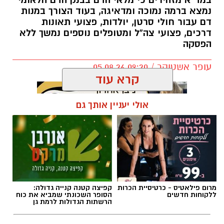
במד”א מזהירים כי מלאי הדם בבנק הדם הלאומי
נמצא ברמה נמוכה ומדאיגה, בעוד הצורך במנות
דם עבור חולי סרטן, יולדות, פצועי תאונות
דרכים, פצועי צה”ל ומטופלים נוספים נמשך ללא
הפסקה
עופר אשטוקר / 09:20 05.08.26
קרא עוד
אולי יעניין אותך גם
תגים:
מד״א
,
תרומת דם
,
בנק הדם
מרום פילאטיס - כרטיסיית הכרות
קפיצה קטנה קנייה גדולה:
ללקוחות חדשים
הסופר השכונתי שמביא את כוח
הרשתות הגדולות לרמת גן