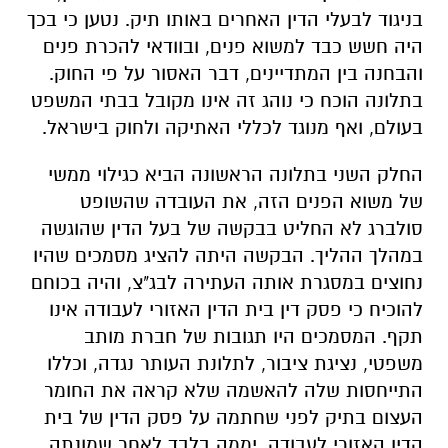
בניגוד לבעלי הדין האחרים באותו תיק. נטען כי בכך
היה חשש כבד למשוא פנים, ובוודאי להכרת פנים
והבחנה בין המתדיינים, דבר האסור על פי החוק.
בתלונה הוכח כי נוהג זה אינו מקובל בבתי המשפט
בעולם, ואף מנוגד לכללי האתיקה ולחוק בישראל.
החלק השני בתלונה הראשונה הביא כגילוי ממשי
של משוא הפנים הזה, את העובדה שהשופט
סולברג לא החליט בבקשה של בעל הדין שהוגשה
במהלך ההליך. הבקשה היתה להציג מסמכים שהיו
נחוצים במסגרת אותה העתירה לבג"צ, והיה בכוחם
להוכיח כי פסק דין בית הדין האזורי לעבודה אינו
תקף. המסמכים היו תגובות של חברת מותב
משפטי, נציגת ציבור, לתלונת העותר נגדה, וכללו
התייחסות שלה להאשמה שלא קראה את החומר
העצום בתיק לפני שחתמה על פסק הדין של בית
הדין האזורי לעבודה, יממה בלבד לאחר שמונתה