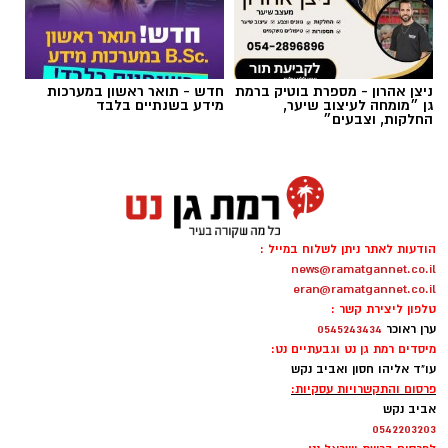
ניצן אהרון - מספרת בוטיק ברמת
חדש - תואר ראשון במערכות
גן ״מומחה לעיצוב שיער,
מידע בשנתיים בלבד
החלקות, וצבעים״
צילום: מד"א הצלה דרום
מגן דוד אדום פרסם הבוקר קריאה דחופה לציבור
להגיע באופן מיידי לתחנות התרמת הדם ברחבי
הארץ, בעקבות מחסור חמור במנות דם. במד”א
הודעות לאתר ניתן לשלוח במייל :
מזהירים כי מלאי הדם בבנק הדם הלאומי הולך
news@ramatgannet.co.il
ואוזל, ומקררי בנק הדם מתרוקנים במהירות, בזמן
eran@ramatgannet.co.il
שבתי החולים ממשיכים להזדקק למנות דם מדי יום.
טלפון ליצירת קשר :
ערן ראוכר
0545243434
מיסדים רמת גן נט וגבעתיים נט:
בשירותי הדם של מד”א מספקים דם ומרכיביו לכלל
עו"ד אליהו חסון ואביב נקש
בתי החולים בישראל ולצה”ל, 24 שעות ביממה,
פרסום והתקשרויות עסקיות:
אביב נקש
שבעה ימים בשבוע. כדי לשמור על מלאי תקין
0542203203
נדרשים מדי יום כ-1,200 תורמי דם, אולם בתקופת