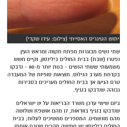
יתוש הטיגריס האסייתי (צילום: עידו שקדי)
שתי נשים מבוגרות מפתח תקווה ומראש העין
נפטרו (שבת) בבית החולים בילינסון, וקיים חשש
משמעותי ששתי הנשים - בנות יותר מ-80 - נדבקו
בקדחת מערב הנילוס. תוצאות סופיות של המעבדה
טרם הגיעו אך בבית החולים מעריכים בסבירות
גבוהה שנדבקו בנגיף.
ביום שישי עדכן משרד הבריאות על 19 ישראלים
שנדבקו בנגיף בוודאות, 17 מהם אושפזו ושלושה
מהם מונשמים. המספרים ממשיכים לעלות; בבית
החולים בילינסון יש חמישה מקרים שטרם אומתו,