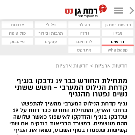
חדשות רמת גן
קהילה
פלילי
צרכנות
מגזין
נדל"ן
תרבות ובידור
פוליטיקה
דרושים
לוח חינם
עסקים
פייסבוק
whatsapp
אינדקס
חדשות ארציות
>
חדשות ארציות
מתחילת החודש כבר 19 נדבקו בנגיף
קדחת הנילוס המערבי - חשש ששתי
נשים נפטרו מהנגיף
נגיף קדחת הנילוס המערבי ממשיך להתפשט
ברחבי הארץ, ומתחילת החודש כבר דווח על 19
שנדבקו בנגיף והזדקקו לאישפוז כאשר שלושה
מהם מונשמים. במשרד הבריאות בודקים אם שתי
קשישות שנפטרו בסוף השבוע, נשאו את הנגיף