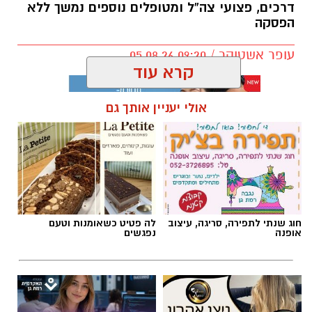
דרכים, פצועי צה”ל ומטופלים נוספים נמשך ללא
הפסקה
עופר אשטוקר / 09:20 05.08.26
קרא עוד
אולי יעניין אותך גם
תגים:
מד״א
,
תרומת דם
,
בנק הדם
חוג שנתי לתפירה, סריגה, עיצוב
לה פטיט כשאומנות וטעם
אופנה
נפגשים