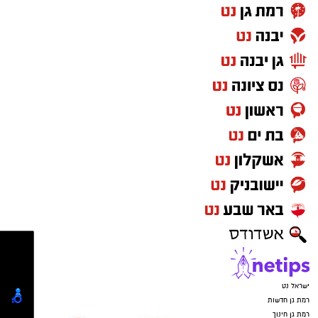
סמנכ”ל רפואה ושירותי הדם במד”א, ד”ר רפאל
סטרוגו, אמר: “מלאי הדם בישראל חייב להיות זמין
בכל רגע נתון. בתקופת הקיץ אנו חווים ירידה
משמעותית במספר תורמי הדם, בעוד שהצורך
במנות דם נמשך ללא הפסקה. כל מנת דם הנתרמת
היום עשויה להציל חיים כבר מחר.”
גם מנכ”ל מד”א, אלי בין, קרא לציבור להירתם: “דם
אי אפשר לייצר, אי אפשר לייבא ברגע האמת ואי
אפשר להחליף. התרומה של כל אחד ואחת יכולה
להיות ההבדל בין חיים למוות עבור חולה סרטן,
יולדת, פצוע קשה או ילד הזקוק לטיפול מציל
חיים.”
ישראל נט
רמת גן חדשות
במד”א מזכירים כי תרומת דם אחת יכולה להציל
רמת גן חינוך