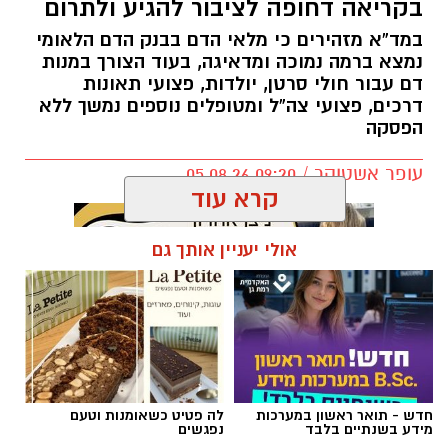
בקריאה דחופה לציבור להגיע ולתרום
במד”א מזהירים כי מלאי הדם בבנק הדם הלאומי
נמצא ברמה נמוכה ומדאיגה, בעוד הצורך במנות
דם עבור חולי סרטן, יולדות, פצועי תאונות
דרכים, פצועי צה”ל ומטופלים נוספים נמשך ללא
הפסקה
עופר אשטוקר / 09:20 05.08.26
קרא עוד
אולי יעניין אותך גם
תגים:
מד״א
,
תרומת דם
,
בנק הדם
חדש - תואר ראשון במערכות
לה פטיט כשאומנות וטעם
מידע בשנתיים בלבד
נפגשים