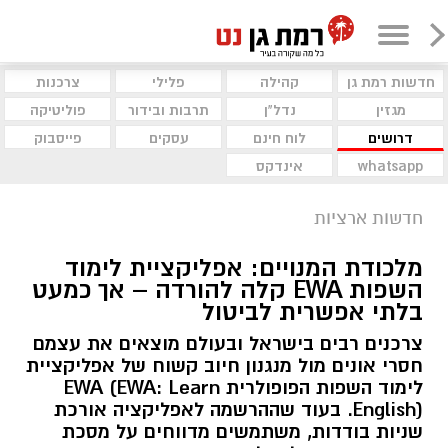
חדשות רמת גן
קהילה
פלילי
צרכנות
מגזין
נדל"ן
תרבות ובידור
פוליטיקה
דרושים
לוח חינם
עסקים
פייסבוק
whatsapp
אינדקס
חדשות ארציות
מלכודת המנויים: אפליקציית לימוד
השפות EWA קלה להורדה – אך כמעט
בלתי אפשרית לביטול
צרכנים רבים בישראל ובעולם מוצאים את עצמם
חסרי אונים מול מנגנון חיוב קשוח של אפליקציית
לימוד השפות הפופולרית EWA (EWA: Learn
English). בעוד שההרשמה לאפליקציה אורכת
שניות בודדות, משתמשים מדווחים על מסכת