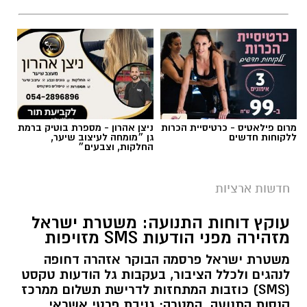
מרום פילאטיס - כרטיסיית הכרות
ניצן אהרון - מספרת בוטיק ברמת
ללקוחות חדשים
גן ״מומחה לעיצוב שיער,
החלקות, וצבעים״
צילום: מד"א הצלה דרום
מגן דוד אדום פרסם הבוקר קריאה דחופה לציבור
חדשות ארציות
להגיע באופן מיידי לתחנות התרמת הדם ברחבי
עוקץ דוחות התנועה: משטרת ישראל
הארץ, בעקבות מחסור חמור במנות דם. במד”א
מזהירה מפני הודעות SMS מזויפות
מזהירים כי מלאי הדם בבנק הדם הלאומי הולך
משטרת ישראל פרסמה הבוקר אזהרה דחופה
ואוזל, ומקררי בנק הדם מתרוקנים במהירות, בזמן
לנהגים ולכלל הציבור, בעקבות גל הודעות טקסט
שבתי החולים ממשיכים להזדקק למנות דם מדי יום.
(SMS) כוזבות המתחזות לדרישת תשלום ממרכז
קנסות התנועה. המטרה: גניבת פרטי אשראי