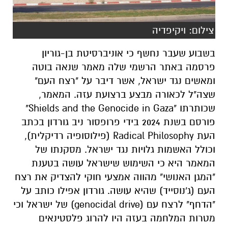
צילום: ויקיפדיה
בשבוע שעבר נחשף כי אוניברסיטת בן-גוריון
פרסמה באתר הרשמי שלה מאמר שנאה בוטה
ומאשים נגד ישראל, אשר דיבר על "רצח העם"
שצה"ל לכאורה מבצע ברצועת עזה. המאמר,
שכותרתו "
Shields and the Genocide in Gaza
"
פורסם בשנת 2024 בידי פרופסור ניב גורדון בכתב
העת
Radical Philosophy
(פילוסופיה רדיקלית),
וכולל האשמות גלויות נגד ישראל. מסקנתו של
המאמר היא כי השימוש שישראל עושה בטענת
"המגן האנושי" מהווה אמצעי חוקי להצדיק את רצח
העם (ג'נוסייד) שהיא עושה. גורדון אפילו כותב על
"הדחף" לרצח עם (
drive
genocidal
) של ישראל וכי
מטרות המלחמה בעזה היו להרוג פלסטינאים