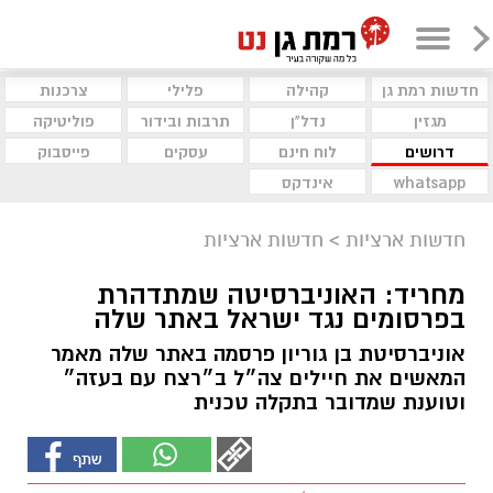
חדשות רמת גן
קהילה
פלילי
צרכנות
מגזין
נדל"ן
תרבות ובידור
פוליטיקה
דרושים
לוח חינם
עסקים
פייסבוק
whatsapp
אינדקס
חדשות ארציות
>
חדשות ארציות
מחריד: האוניברסיטה שמתדהרת
בפרסומים נגד ישראל באתר שלה
אוניברסיטת בן גוריון פרסמה באתר שלה מאמר
המאשים את חיילים צה״ל ב״רצח עם בעזה״
וטוענת שמדובר בתקלה טכנית