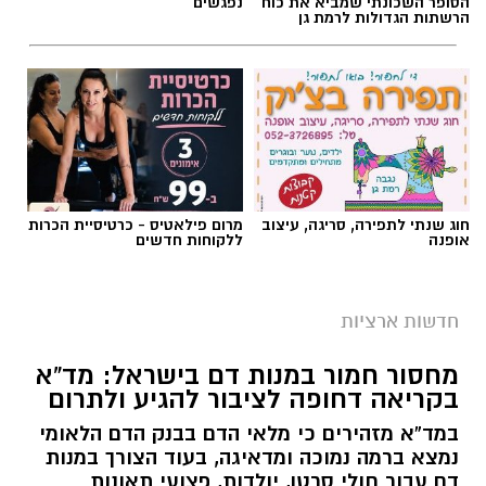
הסופר השכונתי שמביא את כוח
נפגשים
הרשתות הגדולות לרמת גן
חוג שנתי לתפירה, סריגה, עיצוב
מרום פילאטיס - כרטיסיית הכרות
אופנה
ללקוחות חדשים
חדשות ארציות
מחסור חמור במנות דם בישראל: מד”א
בקריאה דחופה לציבור להגיע ולתרום
במד”א מזהירים כי מלאי הדם בבנק הדם הלאומי
נמצא ברמה נמוכה ומדאיגה, בעוד הצורך במנות
דם עבור חולי סרטן, יולדות, פצועי תאונות