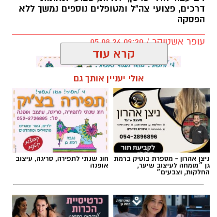
דרכים, פצועי צה”ל ומטופלים נוספים נמשך ללא
הפסקה
עופר אשטוקר / 09:20 05.08.26
קרא עוד
אולי יעניין אותך גם
תגים:
מד״א
,
תרומת דם
,
בנק הדם
ניצן אהרון - מספרת בוטיק ברמת
חוג שנתי לתפירה, סריגה, עיצוב
גן ״מומחה לעיצוב שיער,
אופנה
החלקות, וצבעים״