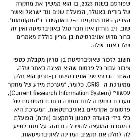
שפורסם בשנת 2023, בו הוא ממשיך את מחקרה
של ג'ודית באטלר, הפועלת שנים נגד ישראל ואשר
הצדיקה את מתקפת ה-7 באוקטובר כ"התקוממות".
שוב, ניב גורדון אינו חבר סגל באוניברסיטה ואין זה
ברור מדוע אוניברסיטת בן-גוריון כוללת מאמרים
שלו באתר שלה.
חשוב לזכור שאוניברסיטת בן-גוריון מקבלת כספי
ציבור עבור כל פרסום שהיא מציגה באתר שלה.
האתר הרשמי של אוניברסיטת בן-גוריון הוא חלק
ממערכת ה-
CRIS
, כלומר, "מערכת מידע של מחקר
עכשווי" (
Current Research Information System
),
מערכת שנועדה לתת תמונה נרחבת ומפורטת של
פרסומים אקדמיים באוניברסטאות. המערכת היא
כלי בידי הוועדה לתכנון ולתקצוב (ות"ת) הפועלת
במסגרת המועצה להשכלה גבוהה, על מנת לסייע
לה לחלק את תקציב המדינה לאוניברסיטאות.