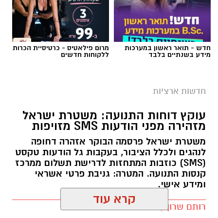
חדש - תואר ראשון במערכות
מרום פילאטיס - כרטיסיית הכרות
מידע בשנתיים בלבד
ללקוחות חדשים
צילום: מד"א הצלה דרום
מגן דוד אדום פרסם הבוקר קריאה דחופה לציבור
חדשות ארציות
להגיע באופן מיידי לתחנות התרמת הדם ברחבי
עוקץ דוחות התנועה: משטרת ישראל
הארץ, בעקבות מחסור חמור במנות דם. במד”א
מזהירה מפני הודעות SMS מזויפות
מזהירים כי מלאי הדם בבנק הדם הלאומי הולך
משטרת ישראל פרסמה הבוקר אזהרה דחופה
ואוזל, ומקררי בנק הדם מתרוקנים במהירות, בזמן
לנהגים ולכלל הציבור, בעקבות גל הודעות טקסט
שבתי החולים ממשיכים להזדקק למנות דם מדי יום.
(SMS) כוזבות המתחזות לדרישת תשלום ממרכז
קנסות התנועה. המטרה: גניבת פרטי אשראי
בשירותי הדם של מד”א מספקים דם ומרכיביו לכלל
ומידע אישי.
בתי החולים בישראל ולצה”ל, 24 שעות ביממה,
קרא עוד
שבעה ימים בשבוע. כדי לשמור על מלאי תקין
רותם שרון / 15:22 29.07.26
נדרשים מדי יום כ-1,200 תורמי דם, אולם בתקופת