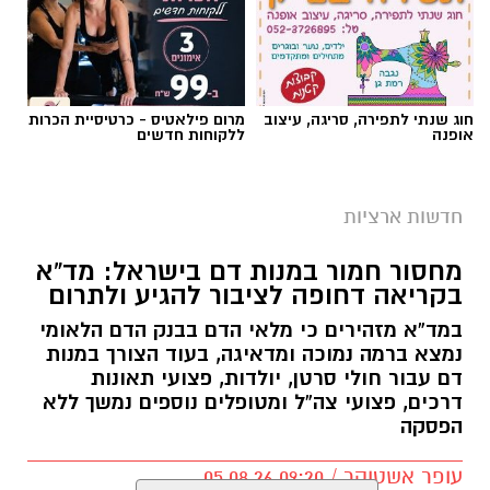
חוג שנתי לתפירה, סריגה, עיצוב
מרום פילאטיס - כרטיסיית הכרות
אופנה
ללקוחות חדשים
חדשות ארציות
מחסור חמור במנות דם בישראל: מד”א
בקריאה דחופה לציבור להגיע ולתרום
במד”א מזהירים כי מלאי הדם בבנק הדם הלאומי
נמצא ברמה נמוכה ומדאיגה, בעוד הצורך במנות
דם עבור חולי סרטן, יולדות, פצועי תאונות
דרכים, פצועי צה”ל ומטופלים נוספים נמשך ללא
הפסקה
עופר אשטוקר / 09:20 05.08.26