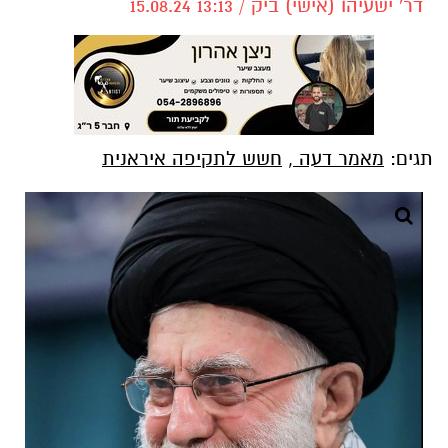
דר' ישעיהו (אישי) ביק / 13:13 15.08.24
תגים:
מאמר דעה
,
חשש לתקיפה איראנית