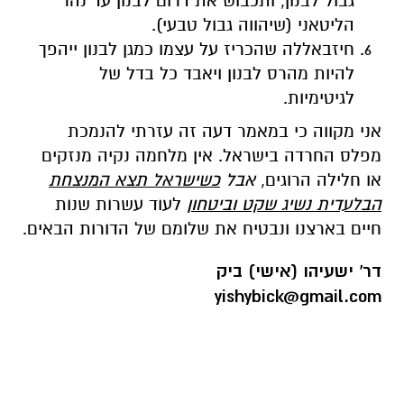
גבול לבנון, ותכבוש את דרום לבנון עד נהר
הליטאני (שיהווה גבול טבעי).
חיזבאללה שהכריז על עצמו כמגן לבנון ייהפך
להיות מהרס לבנון ויאבד כל בדל של
לגיטימיות.
אני מקווה כי במאמר דעה זה עזרתי להנמכת
מפלס החרדה בישראל. אין מלחמה נקיה מנזקים
או חלילה הרוגים,
אבל
כשישראל תצא המנצחת
הבלעדית נשיג שקט וביטחון
לעוד עשרות שנות
חיים בארצנו ונבטיח את שלומם של הדורות הבאים.
דר' ישעיהו (אישי) ביק
yishybick@gmail.com