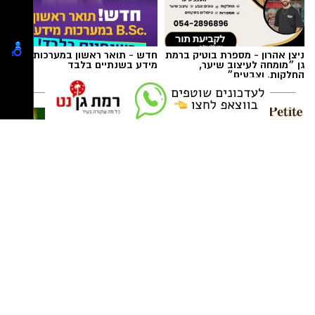
במד”א מדגישים כי בכל רגע נתון ישנם חולי סרטן
הזקוקים לעירויי דם כחלק מהטיפול, יולדות לאחר
תגים:
משטרת ישראל
לידות מורכבות, נפגעי תאונות דרכים, פצועי צה”ל,
מנותחים ומטופלים נוספים שחייהם תלויים בזמינות
מנות הדם.
ניצן אהרון - מספרת בוטיק ברמת
חדש - תואר ראשון במערכות
גן ״מומחה לעיצוב שיער,
מידע בשנתיים בלבד
החלקות, וצבעים״
לה פטיט כשאומנות וטעם
קפיצה קטנה קנייה גדולה:
נפגשים
הסופר השכונתי שמביא את כוח
הרשתות הגדולות לרמת גן
סמנכ”ל רפואה ושירותי הדם במד”א, ד”ר רפאל
חדשות ארציות
>
חדשות ארציות
קרדיט: משטרת ישראל