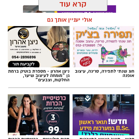
קרא עוד
אולי יעניין אותך גם
תגים:
מד״א
,
תרומת דם
,
בנק הדם
חוג שנתי לתפירה, סריגה, עיצוב
ניצן אהרון - מספרת בוטיק ברמת
אופנה
גן ״מומחה לעיצוב שיער,
החלקות, וצבעים״
חדש - תואר ראשון במערכות
מרום פילאטיס - כרטיסיית הכרות