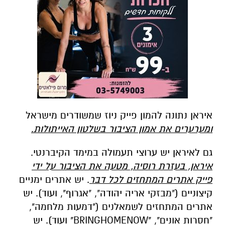
איראן נתונה להמון פייק ניוז שמשודרים מישראל
ומערערים את אמון הציבור בשלטון האייתולות
.
גם לאיראן יש ערוצי תעמולה במימד הקיברנטי.
איראן, בעזרת רוסיה, מטעה את הציבור על ידי
פייק אתרים המתחזים לכל דבר
. יש אתרים ימניים
קיצוניים ("מבזקי אריה יהודה", "אגרוף", ועוד). יש
אתרים המתחזים לשמאלנים ("דמעות מלחמה",
"חסרות אונים", "BRINGHOMENOW" ועוד). יש