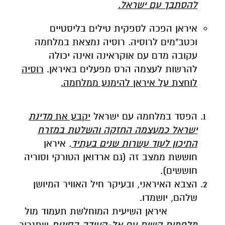
להסתבך עם ישראל.
איראן הפכה לספקית טילים בליסטיים
וכטב"מים לרוסיה. רוסיה נמצאת במלחמה
עקובה מדם עם אוקראינה ואינה יכולה
להרשות לעצמה הרס מפעלים באיראן.
רוסיה
לוחצת על איראן להימנע ממלחמה.
הפסד במלחמה עם ישראל
יקבע את
מדינת
ישראל כמעצמה החזקה והשלטת במזרח
התיכון לעוד עשרות שנים בעתיד
.
איראן
חוששת ממצב זה (גם ארדואן הטורקי וסוריה
חוששים).
הצבא האיראני, ובעיקר חיל האוויר המיושן
שלהם, יושמדו.
איראן השיעית המוחלשת תעמוד מול
מלחמות קשות עם אל-קעידה הסונית
שתגרור