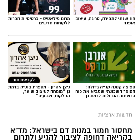
חוג שנתי לתפירה, סריגה, עיצוב
מרום פילאטיס - כרטיסיית הכרות
אופנה
ללקוחות חדשים
קפיצה קטנה קנייה גדולה:
ניצן אהרון - מספרת בוטיק ברמת
הסופר השכונתי שמביא את כוח
גן ״מומחה לעיצוב שיער,
הרשתות הגדולות לרמת גן
החלקות, וצבעים״
חדשות ארציות
מחסור חמור במנות דם בישראל: מד”א
בקריאה דחופה לציבור להגיע ולתרום