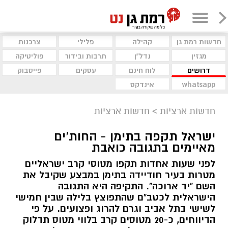
חדשות רמת גן
קהילה
פלילי
צרכנות
מגזין
נדל"ן
תרבות ובידור
פוליטיקה
דרושים
לוח חינם
עסקים
פייסבוק
whatsapp
אינדקס
חדשות ארציות
>
חדשות ארציות
ישראל תקפה בתימן - החות'ים
מאיימים בתגובה כואבת
לפני שעות אחדות תקפו מטוסי קרב ישראליים
מטרות בעיר חודיידה בתימן במבצע שקיבל את
השם "יד ארוכה". התקיפה היא התגובה
הישראלית לכטב"ם שהתפוצץ בלילה שבין חמישי
לשישי בתל אביב וגרם להרוג ופצועים. על פי
הדיווחים, כ-20 מטוסים קרב בלווי מטוס תדלוק