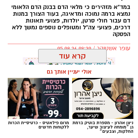
במד”א מזהירים כי מלאי הדם בבנק הדם הלאומי
נמצא ברמה נמוכה ומדאיגה, בעוד הצורך במנות
דם עבור חולי סרטן, יולדות, פצועי תאונות
דרכים, פצועי צה”ל ומטופלים נוספים נמשך ללא
הפסקה
עופר אשטוקר / 09:20 05.08.26
קרא עוד
אולי יעניין אותך גם
תגים:
מד״א
,
תרומת דם
,
בנק הדם
ניצן אהרון - מספרת בוטיק ברמת
מרום פילאטיס - כרטיסיית הכרות
גן ״מומחה לעיצוב שיער,
ללקוחות חדשים
החלקות, וצבעים״