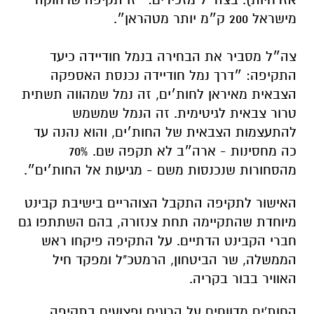
מישראל 200 ק״מ יותר מטהראן״.
צה״ל מסביר את הבחירה בנמל חודיידה כיעד
התקיפה: ״דרך נמל חודיידה נכנסת האספקה
הצבאית מאיראן לחות׳ים, זה נמל שמהווה תשתית
טרור צבאית לגיטימית. זה הנמל שמשמש
להתעצמות הצבאית של החות׳ים, והוא נהנה עד
כה מחסינות - ארה״ב לא תקפה שם. 70%
מהסחורות שנכנסות משם - מגיעות אל החות׳ים״.
האישור לתקיפה התקבל הצוהריים בישיבת קבינט
מיוחדת שהתקיימה תחת צנזורה, בהם השתתפו גם
חברי הקבינט הדתיים. על התקיפה פיקחו ראש
הממשלה, שר הביטחון, הרמטכ"ל ומפקד חיל
האוויר בבור בקריה.
החות'ים מדווחים על הרוגים ופצועים בתקיפה