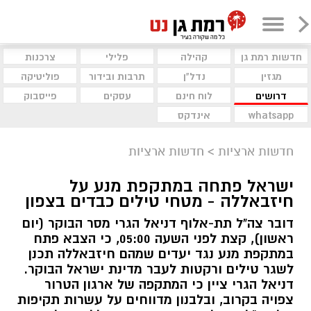
חדשות רמת גן
קהילה
פלילי
צרכנות
מגזין
נדל"ן
תרבות ובידור
פוליטיקה
דרושים
לוח חינם
עסקים
פייסבוק
whatsapp
אינדקס
חדשות ארציות
>
חדשות ארציות
ישראל פתחה במתקפת מנע על
חיזבאללה - מטחי טילים כבדים בצפון
דובר צה"ל תת-אלוף דניאל הגרי מסר הבוקר (יום
ראשון), קצת לפני השעה 05:00, כי הצבא פתח
במתקפת מנע נגד יעדים שמהם חיזבאללה תכנן
לשגר טילים ורקטות לעבר מדינת ישראל הבוקר.
דניאל הגרי ציין כי המתקפה של ארגון הטרור
צפויה בקרוב, ובלבנון מדווחים על עשרות תקיפות