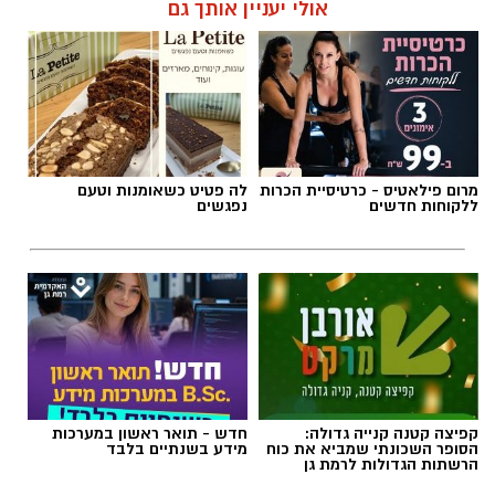
אולי יעניין אותך גם
תגים:
מד״א
,
תרומת דם
,
בנק הדם
מרום פילאטיס - כרטיסיית הכרות
לה פטיט כשאומנות וטעם
ללקוחות חדשים
נפגשים
קפיצה קטנה קנייה גדולה:
חדש - תואר ראשון במערכות
הסופר השכונתי שמביא את כוח
מידע בשנתיים בלבד
הרשתות הגדולות לרמת גן
צילום: מד"א הצלה דרום