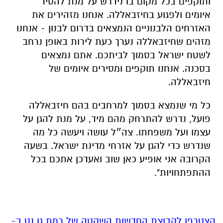
ותוקפים בכל מקום בו נידרש על מנת להסיר
איומים ולפגוע בחיזבאללה. אנחנו מזהירים את
האזרחים הלבנוניים הנמצאים בדרום לבנון - אנחנו
מזהים שחיזבאללה נערך כעת לירות באופן נרחב
לשטח ישראל בסמוך לביתכם. אתם נמצאים
בסכנה. אנחנו תוקפים ומסירים איומים של
חיזבאללה.
כל מי שנמצא בסמוך למרחבים בהם חיזבאללה
פועל, נדרש להתרחק מהם מיד, על מנת להגן על
עצמו ועל משפחתו. צה״ל עושה ויעשה כל מה
שנדרש כדי להגן על אזרחי מדינת ישראל. בשעה
הקרובה אני אופיע כאן שוב ואעדכן אתכם בכל
ההתפתחויות".
הצטרפו לקבוצת החדשות השקטה של רמת גן נט ב-