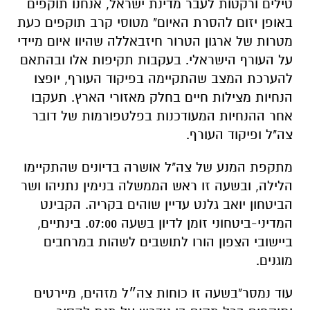
טילים ורקטות לעבר מדינת ישראל, אנחנו תוקפים
באופן יזום להסרת האיום" מטוסי קרב תוקפים כעת
מטרות של ארגון הטרור חיזבאללה שהיוו איום מיידי
על העורף הישראלי. בעקבות תקיפות אלו ובהתאם
להערכת המצב שהתקיימה בפיקוד העורף, יופצו
הנחיות מצילות חיים בחלק מאזורי הארץ. תעקבו
אחר ההנחיות המעודכנות בפלטפורמות של דובר
צה"ל ופיקוד העורף.
מתקפת המנע של צה"ל אושרה בדיונים שהתקיימו
הלילה, ובשעה זו ראש הממשלה בנימין נתניהו ושר
הביטחון יואב גלנט עדיין שוהים בקריה. הקבינט
המדיני-ביטחוני זומן לדיון בשעה 07:00. בינתיים,
ביישובי הצפון הורו לתושבים לשהות במרחבים
מוגנים.
עוד נמסר"בשעה זו כוחות צה״ל מזהים, מיירטים