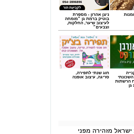
מנות
ניצן אהרון - מספרת
בוטיק ברמת גן ״מומחה
לעיצוב שיער, החלקות,
וצבעים״
ייה
חוג שנתי לתפירה,
השכונתי
סריגה, עיצוב אופנה
יבור להגיע באופן מיידי לתחנות
 הרשתות
חמור במנות דם. במד”א מזהירים כי
גן
ומקררי בנק הדם מתרוקנים במהירות,
 דם מדי יום.
ו לכלל בתי החולים בישראל ולצה”ל,
לשמור על מלאי תקין נדרשים מדי יום
יץ חלה ירידה משמעותית במספר התורמים,
ישראל מזהירה מפני