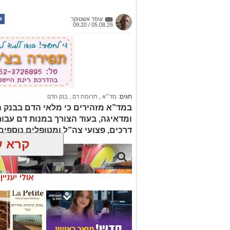
עופר אשטוקר
05.08.26 / 09:20
תגים:
מד״א
,
תרומת דם
,
בנק הדם
במד”א מזהירים כי מלאי הדם בבנק 
ומדאיגה, בעוד הצורך במנות דם עבור ח
דרכים, פצועי צה”ל ומטופלים נוספי
קרא ע
אולי יעניי