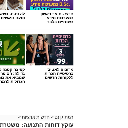
חדש - תואר ראשון
לה פטיט כשאו
במערכות מידע
וטעם נפגשים
בשנתיים בלבד
צילום: מד"א הצלה דרום
מרום פילאטיס -
קפיצה קטנה קנ
כרטיסיית הכרות
גדולה: הסופר 
מגן דוד אדום פרסם הבוקר קריאה דחופה לצ
ללקוחות חדשים
שמביא את כוח
התרמת הדם ברחבי הארץ, בעקבות מחסור 
הגדולות לרמת 
מלאי הדם בבנק הדם הלאומי הולך ואוזל, 
בזמן שבתי החולים ממשיכים להזדקק למנות
בשירותי הדם של מד”א מספקים דם ומרכיבי
24 שעות ביממה, שבעה ימים בשבוע. כדי 
כ-1,200 תורמי דם, אולם בתקופת הק
רמת גן נט
>
חדשות ארציות
>
בין היתר בשל חופשות ועומסי החום.
עוקץ דוחות התנועה: משטרת 