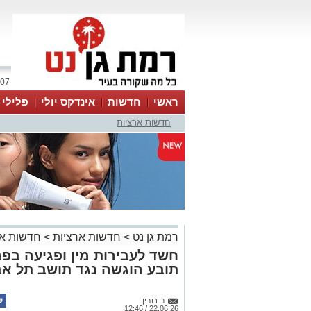
07 אוגוסט 2026 / 12:02
ראשי
חדשות
אינדקס יולי
פלילי
חדשות ארציות
ווטסאפ
רמת גן נט
>
חדשות ארציות
>
חדשות אר
חשד לעבירות מין ופגיעה בפ
תובע הוגשה נגד תושב תל אב
נ. רובין
22.06.26 / 12:46