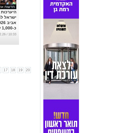
חדשות ארצ
היערכות
ישראל למ
כ-
ולוחמי מ
10:33 / 25.02.26
יאבטחו 
האירוע
...
6
17
18
19
20