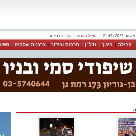
|
המייל האדום
|
לפרסום באתר
קהילה
חינוך
נדל״ן
תרבות ובידור
צרכנות ועסקים
ספור
ת