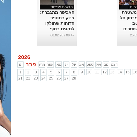
יות
חדשות ארציות
 משטרת
האכיפה מתגברת:
רתון תל
זינוק במספר
אביב 2026:
הדוחות שחולקו
1,000 שוטרים
לנהגים בסוף
ג"ב
השבוע האחרון
09:47 / 08.02.26
את
...
2026
פבר
דצמ
נוב
אוק
ספט
אוג
יול
יונ
מאי
אפר
מרץ
ינו
1
2
3
4
5
6
7
8
9
10
11
12
13
14
15
1
21
22
23
24
25
26
27
28