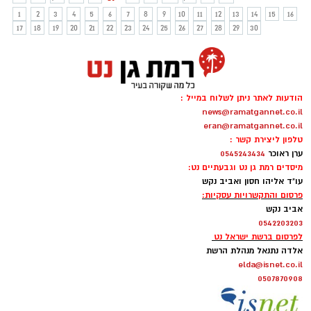
— לקבורה ראויה באדמת הארץ.
1
2
3
4
5
6
7
8
9
10
11
12
13
14
15
16
17
18
19
20
21
22
23
24
25
26
27
28
29
30
הודעות לאתר ניתן לשלוח במייל :
news@ramatgannet.co.il
eran@ramatgannet.co.il
טלפון ליצירת קשר :
ערן ראוכר
0545243434
מיסדים רמת גן נט וגבעתיים נט:
עו"ד אליהו חסון ואביב נקש
פרסום והתקשרויות עסקיות:
אביב נקש
0542203203
לפרסום ברשת ישראל נט
אלדה נתנאל מנהלת הרשת
elda@isnet.co.il
0507870908